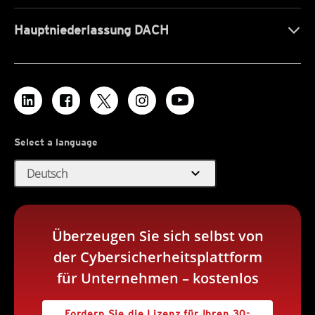
Hauptniederlassung DACH
Select a language
expand_more
Deutsch
Überzeugen Sie sich selbst von
der Cybersicherheitsplattform
für Unternehmen – kostenlos
Fordern Sie die Lizenz für Ihren 30-