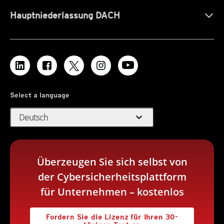
Hauptniederlassung DACH
Select a language
expand_more
Deutsch
Überzeugen Sie sich selbst von
der Cybersicherheitsplattform
für Unternehmen – kostenlos
Fordern Sie die Lizenz für Ihren 30-