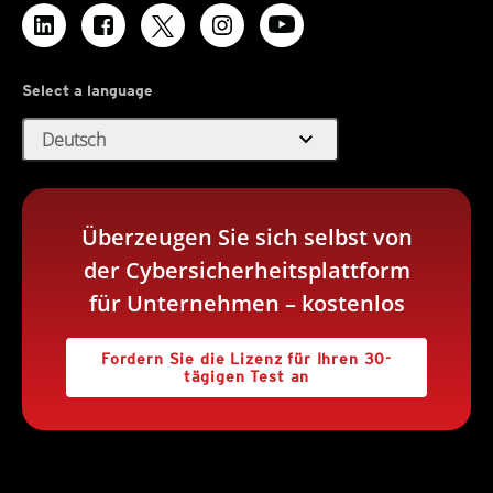
Select a language
expand_more
Deutsch
Überzeugen Sie sich selbst von
der Cybersicherheitsplattform
für Unternehmen – kostenlos
Fordern Sie die Lizenz für Ihren 30-
tägigen Test an