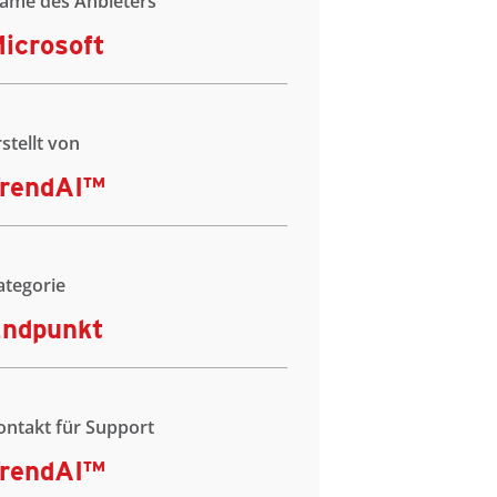
ame des Anbieters
icrosoft
rstellt von
rendAI™
ategorie
ndpunkt
ontakt für Support
rendAI™