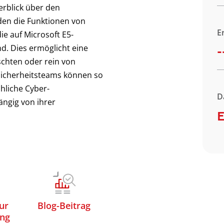
rblick über den
den die Funktionen von
E
e auf Microsoft E5-
nd. Dies ermöglicht eine
-
chten oder rein von
Sicherheitsteams können so
chliche Cyber-
D
ängig von ihrer
E
ur
Blog-Beitrag
ung