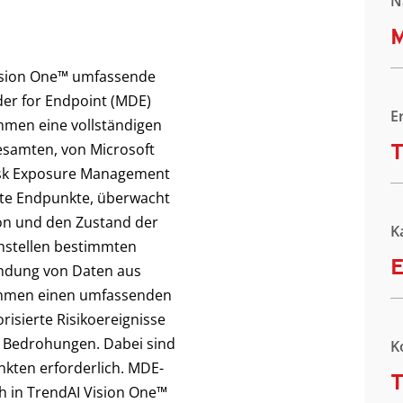
N
M
Vision One™ umfassende
er for Endpoint (MDE)
E
men eine vollständigen
T
gesamten, von Microsoft
Risk Exposure Management
nnte Endpunkte, überwacht
ion und den Zustand der
K
hstellen bestimmten
E
indung von Daten aus
ehmen einen umfassenden
orisierte Risikoereignisse
n Bedrohungen. Dabei sind
K
kten erforderlich. MDE-
T
in TrendAI Vision One™