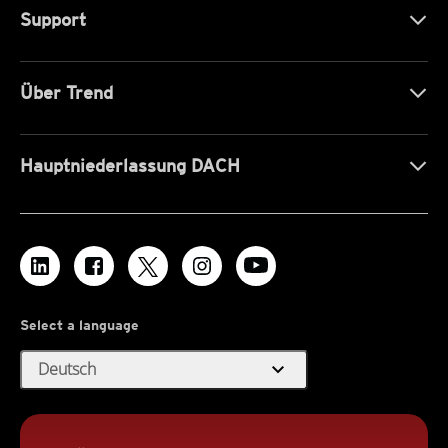
Support
Über Trend
Hauptniederlassung DACH
Select a language
expand_more
Deutsch