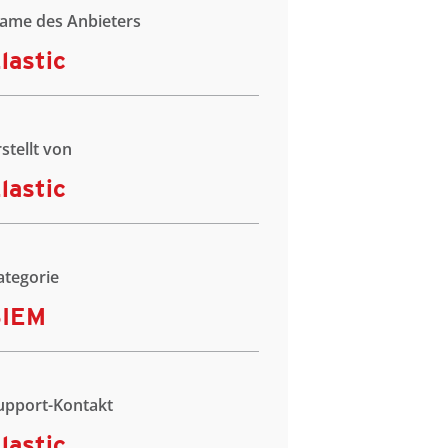
ame des Anbieters
lastic
rstellt von
lastic
ategorie
SIEM
upport-Kontakt
lastic