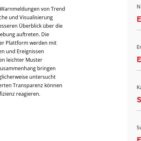
N
die Warnmeldungen von Trend
che und Visualisierung
E
esseren Überblick über die
gebung auftreten. Die
r Plattform werden mit
E
len und Ereignissen
E
n leichter Muster
n Zusammenhang bringen
öglicherweise untersucht
erten Transparenz können
K
izienz reagieren.
S
E