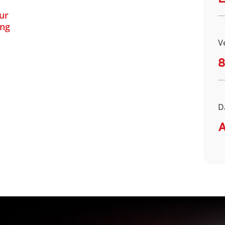
ur
ung
V
8
D