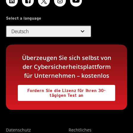
Select a language
expand_more
Deutsch
Überzeugen Sie sich selbst von
der Cybersicherheitsplattform
für Unternehmen – kostenlos
Fordern Sie die Lizenz für Ihren 30-
tägigen Test an
Datenschutz
Rechtliches