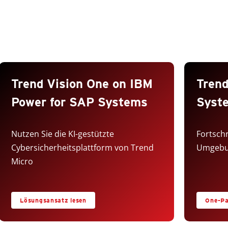
Trend Vision One on IBM
Trend
Power for SAP Systems
Syst
Nutzen Sie die KI-gestützte
Fortschr
Cybersicherheitsplattform von Trend
Umgeb
Micro
Lösungsansatz lesen
One-Pa