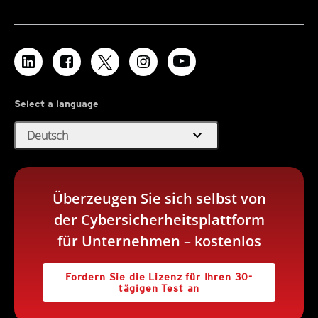
Select a language
expand_more
Deutsch
Überzeugen Sie sich selbst von
der Cybersicherheitsplattform
für Unternehmen – kostenlos
Fordern Sie die Lizenz für Ihren 30-
tägigen Test an