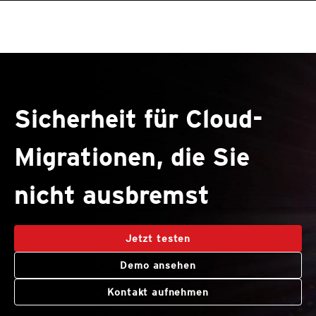
roducts
roducts
One-Platform
pen On A New Tab
pen On A New Tab
pen On A New Tab
pen On A New Tab
pen On A New Tab
Sicherheit für Cloud-
Migrationen, die Sie
nicht ausbremst
Jetzt testen
Demo ansehen
Kontakt aufnehmen