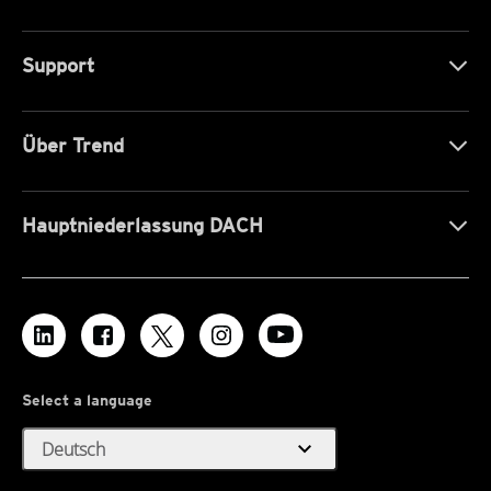
Support
Über Trend
Hauptniederlassung DACH
Select a language
expand_more
Deutsch