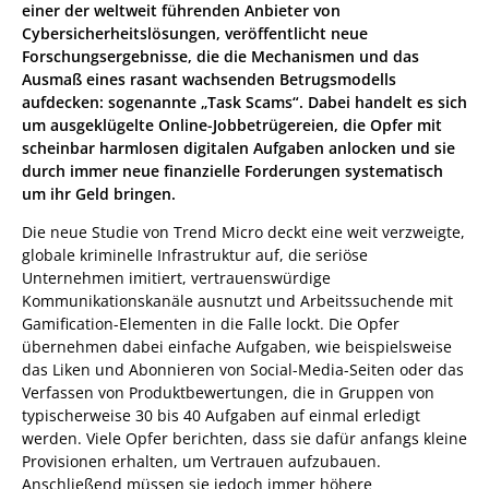
einer der weltweit führenden Anbieter von
 Cybercrime-And-Digital-Threats
Cybersicherheitslösungen, veröffentlicht neue
Forschungsergebnisse, die die Mechanismen und das
Ausmaß eines rasant wachsenden Betrugsmodells
aufdecken: sogenannte „Task Scams“. Dabei handelt es sich
um ausgeklügelte Online-Jobbetrügereien, die Opfer mit
scheinbar harmlosen digitalen Aufgaben anlocken und sie
durch immer neue finanzielle Forderungen systematisch
um ihr Geld bringen.
Die neue Studie von Trend Micro deckt eine weit verzweigte,
globale kriminelle Infrastruktur auf, die seriöse
Unternehmen imitiert, vertrauenswürdige
Kommunikationskanäle ausnutzt und Arbeitssuchende mit
Gamification-Elementen in die Falle lockt. Die Opfer
übernehmen dabei einfache Aufgaben, wie beispielsweise
das Liken und Abonnieren von Social-Media-Seiten oder das
Verfassen von Produktbewertungen, die in Gruppen von
typischerweise 30 bis 40 Aufgaben auf einmal erledigt
werden. Viele Opfer berichten, dass sie dafür anfangs kleine
Provisionen erhalten, um Vertrauen aufzubauen.
Anschließend müssen sie jedoch immer höhere