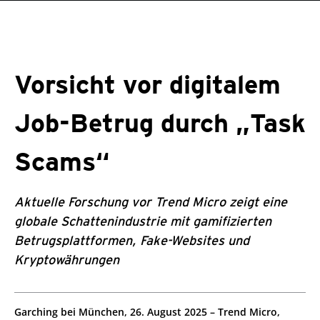
roducts
One-Platform
pen On A New Tab
pen On A New Tab
pen On A New Tab
pen On A New Tab
pen On A New Tab
Vorsicht vor digitalem
Job-Betrug durch „Task
Scams“
Aktuelle Forschung vor Trend Micro zeigt eine
globale Schattenindustrie mit gamifizierten
Betrugsplattformen, Fake-Websites und
Kryptowährungen
roducts
Garching bei München, 26. August 2025 – Trend Micro,