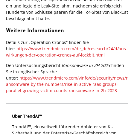
ein und legte die Leak-Site lahm, nachdem sie erfolgreich
Hunderte von Schlüsselpaaren für die Tor-Sites von BlackCat
beschlagnahmt hatte.
Weitere Informationen
ews Article
Details zur „Operation Cronos“ finden Sie
hier:
https://www.trendmicro.com/de_de/research/24/d/aus
wirkungen-der-operation-cronos-auf-lockbit.html
Den Untersuchungsbericht
Ransomware in 2H 2023
finden
Sie in englischer Sprache
unter:
https://www.trendmicro.com/vinfo/de/security/news/r
ansomware-by-the-numbers/rise-in-active-raas-groups-
parallel-growing-victim-counts-ransomware-in-2h-2023
Über TrendAI™
TrendAI™, ein weltweit führender Anbieter von KI-
Sicherheit und der Enterprise-Geschäftsbereich von