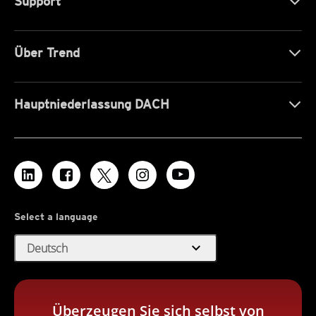
Support
Über Trend
Hauptniederlassung DACH
Select a language
expand_more
Deutsch
Überzeugen Sie sich selbst von