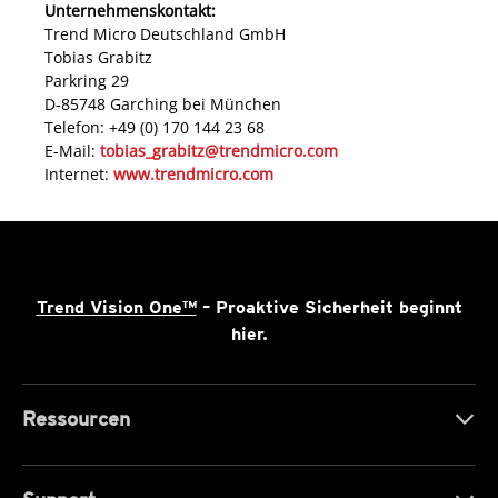
Unternehmenskontakt:
Trend Micro Deutschland GmbH
Tobias Grabitz
Parkring 29
D-85748 Garching bei München
Telefon: +49 (0) 170 144 23 68
E-Mail:
tobias_grabitz@trendmicro.com
Internet:
www.trendmicro.com
Trend Vision One™
– Proaktive Sicherheit beginnt
hier.
Ressourcen