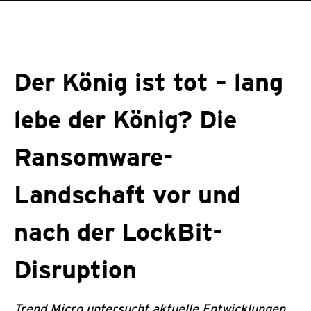
roducts
One-Platform
pen On A New Tab
pen On A New Tab
pen On A New Tab
pen On A New Tab
pen On A New Tab
Der König ist tot – lang
lebe der König? Die
Ransomware-
Landschaft vor und
nach der LockBit-
Disruption
Trend Micro untersucht aktuelle Entwicklungen