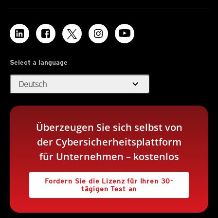
Select a language
expand_more
Deutsch
Überzeugen Sie sich selbst von
der Cybersicherheitsplattform
für Unternehmen – kostenlos
Fordern Sie die Lizenz für Ihren 30-
tägigen Test an