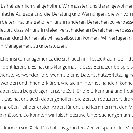
Es hat ziemlich viel geholfen. Wir mussten uns daran gewöhnen
h einfache Aufgabe und die Beratung und Warnungen, die wir von i
beiten, hat uns geholfen, uns in anderen Bereichen zu verbesser
eutet, dass wir uns in vielen verschiedenen Bereichen verbesse
er durchführen, als wir es selbst tun können. Wir verfügen nic
 beim Management zu unterstützen.
lächenrisikomanagements, die sich auch im Testzeitraum befinden
entifizieren. Es hat uns klar gemacht, dass Benutzer beispielsw
 Dienste verwenden, die, wenn sie eine Datenschutzverletzung h
wenden und ihnen erklären, wie sie im Internet handeln können,
 haben dazu beigetragen, unsere Zeit für die Erkennung und Rea
r. Das hat uns auch dabei geholfen, die Zeit zu reduzieren, die 
 großen Teil der ersten Arbeit für uns und kommen mit den M
ren müssen. So konnten wir falsch positive Untersuchungen um 
unktionen von XDR. Das hat uns geholfen, Zeit zu sparen. Im M