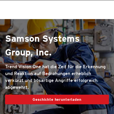
roducts
roducts
roducts
One-Platform
pen On A New Tab
pen On A New Tab
pen On A New Tab
pen On A New Tab
pen On A New Tab
pen On A New Tab
Samson Systems
Group, Inc.
Trend Vision One hat die Zeit für die Erkennung
und Reaktion auf Bedrohungen erheblich
verkürzt und bösartige Angriffe erfolgreich
abgewehrt.
Geschichte herunterladen