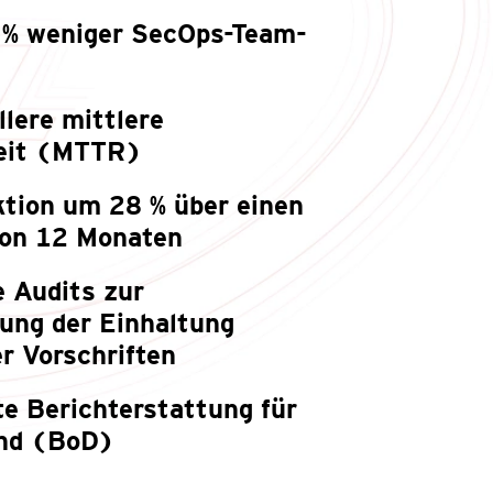
% weniger SecOps-Team-
lere mittlere
eit (MTTR)
ktion um 28 % über einen
von 12 Monaten
e Audits zur
ung der Einhaltung
r Vorschriften
te Berichterstattung für
and (BoD)