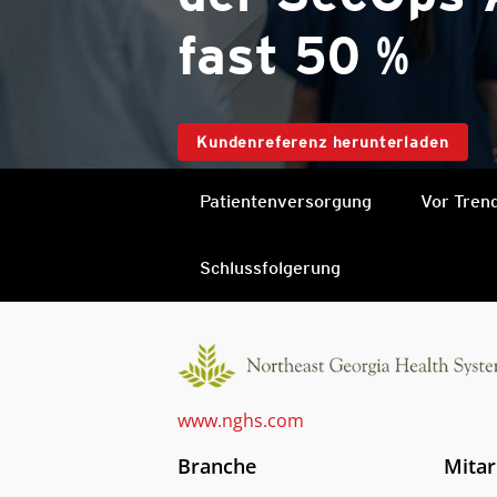
fast 50 %
Kundenreferenz herunterladen
One-Platform
Patientenversorgung
Vor Tren
Schlussfolgerung
www.nghs.com
Branche
Mitar