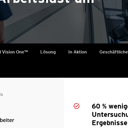
d Vision One™
Lösung
In Aktion
Geschäftlich
60 % wenig
Untersuchu
beiter
Ergebnisse