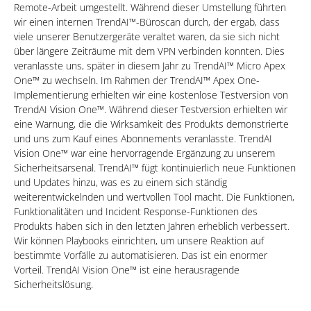
Remote-Arbeit umgestellt. Während dieser Umstellung führten
wir einen internen TrendAI™-Büroscan durch, der ergab, dass
viele unserer Benutzergeräte veraltet waren, da sie sich nicht
über längere Zeiträume mit dem VPN verbinden konnten. Dies
veranlasste uns, später in diesem Jahr zu TrendAI™ Micro Apex
One™ zu wechseln. Im Rahmen der TrendAI™ Apex One-
Implementierung erhielten wir eine kostenlose Testversion von
TrendAI Vision One™. Während dieser Testversion erhielten wir
eine Warnung, die die Wirksamkeit des Produkts demonstrierte
und uns zum Kauf eines Abonnements veranlasste. TrendAI
Vision One™ war eine hervorragende Ergänzung zu unserem
Sicherheitsarsenal. TrendAI™ fügt kontinuierlich neue Funktionen
und Updates hinzu, was es zu einem sich ständig
weiterentwickelnden und wertvollen Tool macht. Die Funktionen,
Funktionalitäten und Incident Response-Funktionen des
Produkts haben sich in den letzten Jahren erheblich verbessert.
Wir können Playbooks einrichten, um unsere Reaktion auf
bestimmte Vorfälle zu automatisieren. Das ist ein enormer
Vorteil. TrendAI Vision One™ ist eine herausragende
Sicherheitslösung.