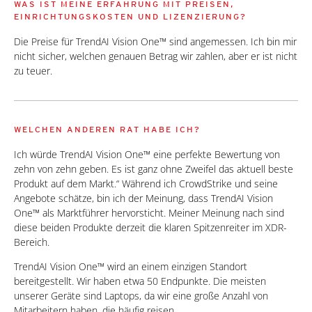
WAS IST MEINE ERFAHRUNG MIT PREISEN,
EINRICHTUNGSKOSTEN UND LIZENZIERUNG?
Die Preise für TrendAI Vision One™ sind angemessen. Ich bin mir
nicht sicher, welchen genauen Betrag wir zahlen, aber er ist nicht
zu teuer.
WELCHEN ANDEREN RAT HABE ICH?
Ich würde TrendAI Vision One™ eine perfekte Bewertung von
zehn von zehn geben. Es ist ganz ohne Zweifel das aktuell beste
Produkt auf dem Markt.“ Während ich CrowdStrike und seine
Angebote schätze, bin ich der Meinung, dass TrendAI Vision
One™ als Marktführer hervorsticht. Meiner Meinung nach sind
diese beiden Produkte derzeit die klaren Spitzenreiter im XDR-
Bereich.
TrendAI Vision One™ wird an einem einzigen Standort
bereitgestellt. Wir haben etwa 50 Endpunkte. Die meisten
unserer Geräte sind Laptops, da wir eine große Anzahl von
Mitarbeitern haben, die häufig reisen.