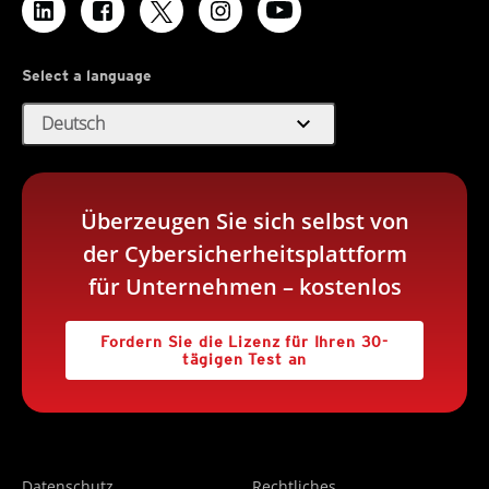
Select a language
expand_more
Deutsch
Überzeugen Sie sich selbst von
der Cybersicherheitsplattform
für Unternehmen – kostenlos
Fordern Sie die Lizenz für Ihren 30-
tägigen Test an
Datenschutz
Rechtliches