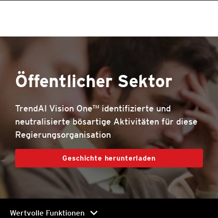
roducts
One-Platform
pen On A New Tab
pen On A New Tab
pen On A New Tab
pen On A New Tab
pen On A New Tab
pen On A New Tab
Öffentlicher Sektor
TrendAI Vision One™ identifizierte und
neutralisierte bösartige Aktivitäten für diese
Regierungsorganisation
Geschichte herunterladen
chevron_right
Wertvolle Funktionen