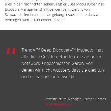
alles in den Nachrichten sehen“, sagt er. „Das Modul [Cyber Risk
Exposure Management] hilft bei der Identifizierung von
Schwachstellen in unserer Umgebung, insbesondere dort, wo
Vermögenswerte stark exponiert sind.“
TrendAI™ Deep Discovery™ Inspector hat
alle diese Geräte gefunden, die an unser
Netzwerk angeschlossen waren, von
denen wir nicht wussten, dass sie dies tun,
und es hat uns aufgeweckt.“
Infrastructure Manager, Fischer Homes
Troy Riegsecker