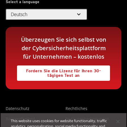
Select a language
expand_more
Deutsch
Überzeugen Sie sich selbst von
der Cybersicherheitsplattform
für Unternehmen – kostenlos
Fordern Sie die Lizenz für Ihren 30-
tägigen Test an
Datenschutz
Rechtliches
Barrierefreiheit
Nutzungsbedingungen
This website uses cookies for website functionality, traffic
analytics, personalization, social media functionality and