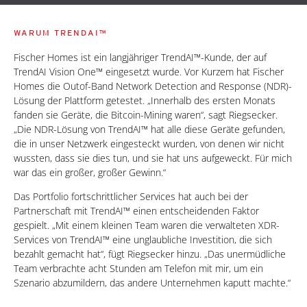
WARUM TRENDAI™
Fischer Homes ist ein langjähriger TrendAI™-Kunde, der auf
TrendAI Vision One™ eingesetzt wurde. Vor Kurzem hat Fischer
Homes die Outof-Band Network Detection and Response (NDR)-
Lösung der Plattform getestet. „Innerhalb des ersten Monats
fanden sie Geräte, die Bitcoin-Mining waren“, sagt Riegsecker.
„Die NDR-Lösung von TrendAI™ hat alle diese Geräte gefunden,
die in unser Netzwerk eingesteckt wurden, von denen wir nicht
wussten, dass sie dies tun, und sie hat uns aufgeweckt. Für mich
war das ein großer, großer Gewinn.“
Das Portfolio fortschrittlicher Services hat auch bei der
Partnerschaft mit TrendAI™ einen entscheidenden Faktor
gespielt. „Mit einem kleinen Team waren die verwalteten XDR-
Services von TrendAI™ eine unglaubliche Investition, die sich
bezahlt gemacht hat“, fügt Riegsecker hinzu. „Das unermüdliche
Team verbrachte acht Stunden am Telefon mit mir, um ein
Szenario abzumildern, das andere Unternehmen kaputt machte.“