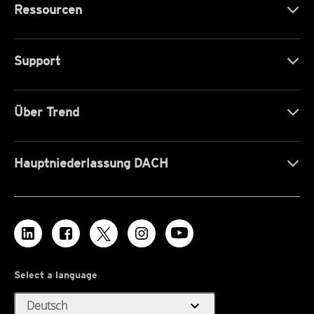
Ressourcen
Support
Über Trend
Hauptniederlassung DACH
Select a language
expand_more
Deutsch