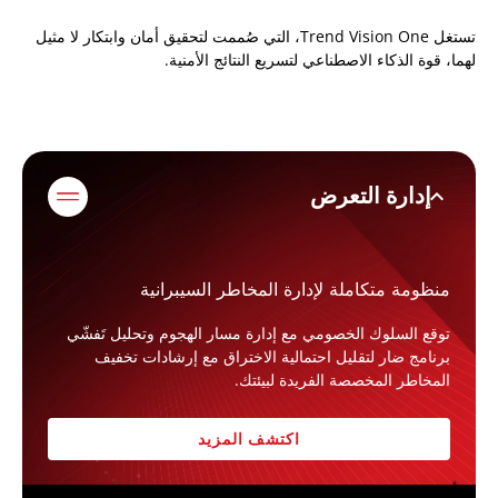
تستغل Trend Vision One، التي صُممت لتحقيق أمان وابتكار لا مثيل
لهما، قوة الذكاء الاصطناعي لتسريع النتائج الأمنية.
expand_less
إدارة التعرض
منظومة متكاملة لإدارة المخاطر السيبرانية
توقع السلوك الخصومي مع إدارة مسار الهجوم وتحليل تَفشّي
برنامج ضار لتقليل احتمالية الاختراق مع إرشادات تخفيف
المخاطر المخصصة الفريدة لبيئتك.
اكتشف المزيد