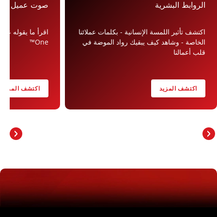
الروابط البشرية
صوت عميل في eerSpot
اكتشف تأثير اللمسة الإنسانية - بكلمات عملائنا
الخاصة - وشاهد كيف يبقيك رواد الموضة في
One™
قلب أعمالنا
اكتشف المزيد
اكتشف المزيد