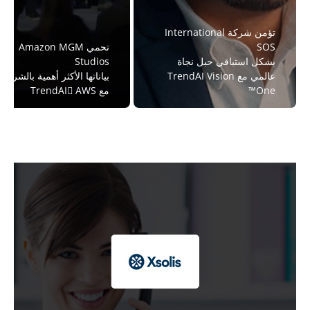
تؤمن شركة International
SOS
تحمي Amazon MGM
بشكل استباقي حبل نجاة
Studios
عالمي مع TrendAI Vision
بياناتها الأكثر أهمية بالشراكة
One™
مع TrendAI AWS