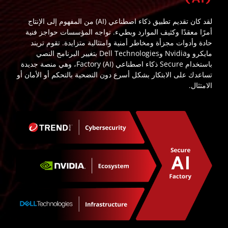
لقد كان تقديم تطبيق ذكاء اصطناعي (AI) من المفهوم إلى الإنتاج
أمرًا معقدًا وكثيف الموارد وبطيء. تواجه المؤسسات حواجز فنية
حادة وأدوات مجزأة ومخاطر أمنية وامتثالية متزايدة. تقوم تريند
مايكرو وNvidia وDell Technologies بتغيير البرنامج النصي
باستخدام Secure ذكاء اصطناعي (AI) Factory، وهي منصة جديدة
تساعدك على الابتكار بشكل أسرع دون التضحية بالتحكم أو الأمان أو
الامتثال.