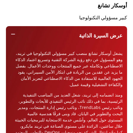
أوسكار تشانغ
كبير مسؤولي التكنولوجيا
remove
عرض السيرة الذاتية
يشغل أوسكار تشانغ منصب كبير مسؤولي التكنولوجيا في تريند،
وهو المسؤول عن دفع رؤية الشركة التقنية وتسريع اعتماد الذكاء
الاصطناعي وتكامله عبر جميع المنتجات ووحدات الأعمال. بفضل
ما يزيد عن عقدين من الريادة في ابتكار الأمن السيبراني، يقود
الجهود العالمية للاستفادة من الذكاء الاصطناعي لتعزيز الأمان
والكفاءة التشغيلية وقيمة عميل.
ومنذ انضمامه إلى تريند، شغل العديد من المناصب التنفيذية
الرئيسية، بما في ذلك نائب الرئيس التنفيذي للأبحاث والتطوير،
ونائب رئيس TrendLabs، ونائب رئيس إدارة المنتجات، ومدير
البحث والتطوير في اليابان. قاد وبنى فرقًا هندسية عالمية
المستوى حول العالم، وأسّس خدمة الاستجابة للبرمجيات الخبيثة
خلال ساعتين، الرائدة على مستوى الصناعة في تريند مايكرو،
كما وجّه انتقال الشركة نحو منهجيات DevOps والتطوير المعتمد