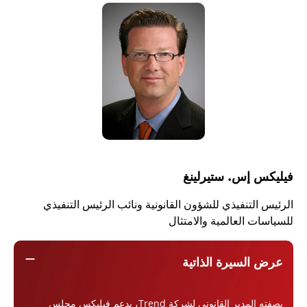
فيليكس إس. ستيرلينغ
الرئيس التنفيذي للشؤون القانونية ونائب الرئيس التنفيذي
للسياسات العالمية والامتثال
remove
عرض السيرة الذاتية
بصفته المدير القانوني لشركة Trend، يدعم فيليكس مجلس