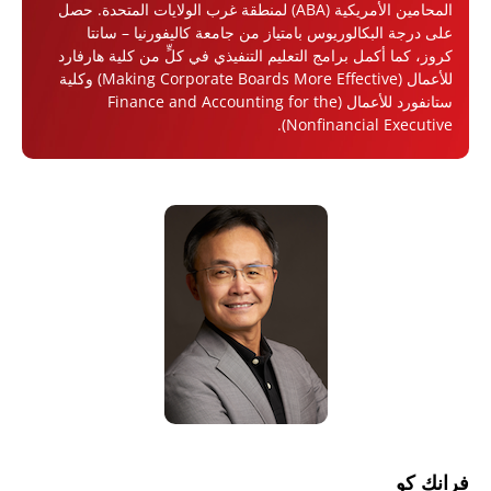
المحامين الأمريكية (ABA) لمنطقة غرب الولايات المتحدة. حصل
على درجة البكالوريوس بامتياز من جامعة كاليفورنيا – سانتا
كروز، كما أكمل برامج التعليم التنفيذي في كلٍّ من كلية هارفارد
للأعمال (Making Corporate Boards More Effective) وكلية
ستانفورد للأعمال (Finance and Accounting for the
Nonfinancial Executive).
فرانك كو