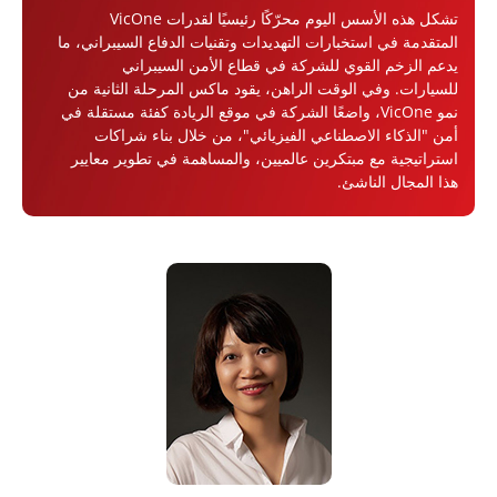
تشكل هذه الأسس اليوم محرّكًا رئيسيًا لقدرات VicOne
المتقدمة في استخبارات التهديدات وتقنيات الدفاع السيبراني، ما
يدعم الزخم القوي للشركة في قطاع الأمن السيبراني
للسيارات. وفي الوقت الراهن، يقود ماكس المرحلة الثانية من
نمو VicOne، واضعًا الشركة في موقع الريادة كفئة مستقلة في
أمن "الذكاء الاصطناعي الفيزيائي"، من خلال بناء شراكات
استراتيجية مع مبتكرين عالميين، والمساهمة في تطوير معايير
هذا المجال الناشئ.