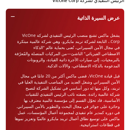
الرئيس التنفيذي لشركة VicOne Corp
remove
عرض السيرة الذاتية
يشغل ماكس تشنغ منصب الرئيس التنفيذي لشركة VicOne
Corp.، التابعة لشركة تريند مايكرو، وهي شركة عالمية مبتكرة
في مجال الأمن السيبراني، تُعنى بحماية عالم "الذكاء
الاصطناعي الفيزيائي" الناشئ—من المركبات المتصلة والمُعرّفة
بالبرمجيات، إلى سيارات الأجرة ذاتية القيادة، والروبوتات
المدعومة بالذكاء الاصطناعي، والآلات الذكية.
قبل قيادة VicOne، قضى ماكس أكثر من 20 عامًا في مجال
الأمن السيبراني وشغل العديد من المناصب التنفيذية العليا في
تريند، وكل منها له دور أساسي في تشكيل الشركة لتصبح
شركة عالمية رائدة. بصفته نائب الرئيس التنفيذي للتقنيات
الأساسية، قاد تحوّل القسم إلى مؤسسة عالمية معترف بها
وحائزة على جوائز في مجال البحث والتطوير بالأمن السيبراني.
في دوره كمدير عام تنفيذي لمجموعة أعمال المؤسسات، عمل
ماكس على توسيع نطاق أعمال تريند مايكرو عالميًا وتعزيز نموها
في قطاعات استراتيجية.