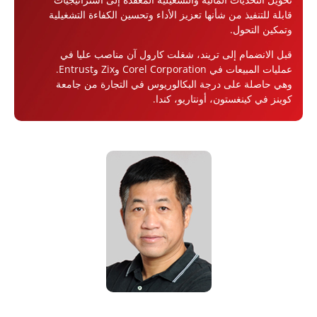
قابلة للتنفيذ من شأنها تعزيز الأداء وتحسين الكفاءة التشغيلية
وتمكين التحول.
قبل الانضمام إلى تريند، شغلت كارول آن مناصب عليا في
عمليات المبيعات في Corel Corporation وZix وEntrust.
وهي حاصلة على درجة البكالوريوس في التجارة من جامعة
كوينز في كينغستون، أونتاريو، كندا.