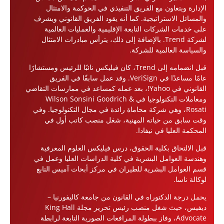
الإدارة ويتعاون مع الفريق التنفيذي في الحوكمة والامتثال
والمسائل الاستراتيجية. كما أنه يقود الفريق القانوني ويشرف
على خدمات الشركات التابعة الإقليمية والعمليات العالمية
لشركة Trend. بالإضافة إلى ذلك، يترأس مبادرات الامتثال
والسياسة العالمية للشركة.
قبل انضمامه إلى Trend، كان فيليكس نائبًا للرئيس ومستشارًا
عامًا مساعدًا في VeriSign. وقد عمل سابقًا في الفريق
القانوني في Yahoo!، بعد عمله كمساعد في ممارسات التقاضي
ومعاملات التكنولوجيا في Wilson Sonsini Goodrich &
Rosati، وهي شركة محاماة رائدة في مجال التكنولوجيا. وفي
وقت سابق من حياته المهنية، شغل منصب كاتب أول في
المحكمة العليا في نيفادا.
قبل الالتحاق بكلية الحقوق، درس فيليكس العلوم المعرفية
وهندسة العوامل البشرية في كلية الدراسات العليا وعمل في
قسم العوامل البشرية للطيران في مركز أبحاث آميس التابع
لوكالة ناسا.
يحمل درجة الدكتوراه في القانون من جامعة كاليفورنيا –
ديفيس، حيث شغل منصب رئيس تحرير مجلة King Hall
Advocate، وفاز ببطولة المرافعات الصورية التابعة لرابطة