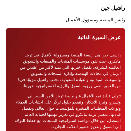
راشيل جين
رئيس المنصة ومسؤول الأعمال
remove
عرض السيرة الذاتية
راشيل جين هي رئيسة المنصة ومسؤولة الأعمال في تريند
مايكرو، حيث تقود مؤسسات المنتجات والمبيعات والتسويق
العالمية للشركة. بفضل خبرتها التي تمتد لأكثر من عقدين من
الزمان في مجالات الهندسة وإدارة المنتجات والتسويق
والمبيعات الميدانية والقيادة التنفيذية، تجلب راشيل مزيجًا فريدًا
من العمق الفني ورؤية السوق والرؤية الاستراتيجية لدورها.
تتولى قيادة نمو الأعمال عبر منصة تريند للأمن السيبراني،
وتسريع وتيرة الابتكار، وتقديم حلول تركّز على احتياجات العملاء
وتواكب المتطلبات المتغيرة للمؤسسات حول العالم. وبفضل
قيادتها، تمضي تريند مايكرو في تعزيز مهمتها لحماية العالم
المتصل، من خلال مواءمة استراتيجية المنتجات مع خطط التوجّه
إلى السوق وتعزيز حضور العلامة التجارية.