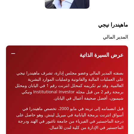
ماهيندرا نيجي
المدير المالي
remove
عرض السيرة الذاتية
بصفته المدير المالي وعضو مجلس إدارة، تشرف ماهيندرا نيجي
على العمليات المالية والقانونية وعمليات الموارد البشرية
العالمية. وقد تم تكريمه كمحلل انترنت رقم 1 في اليابان ومحلل
برمجة رقم 2 من قبل مجلة Institutional Investor ونيكي
شيمبون، أفضل صحيفة أعمال في اليابان.
قبل انضمامه إلى تريند في مايو 2000، تخصص ماهيندرا في
أسواق انترنت برمجة اليابانية في ميريل لينش. وهو حاصل على
درجة الماجستير في الفيزياء من جامعة ناغبور في الهند ودرجة
الماجستير في الإدارة من كلية لندن للأعمال.