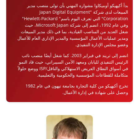
بدأ أكيهيكو أوميكاوا مشواره المهني بأن تولى منصب مدير
المبيعات لدى شركة "Japan Digital Equipment
Corporation" التي تعرف اليوم باسم" Hewlett-Packard"
وفي عام 1992، انضم إلى شركة Microsoft Japan، حيث
شغل العديد من المناصب القيادية، بما في ذلك مدير المبيعات
ومدير عمليات الأعمال المؤسسية والمدير الإداري العام للأعمال
وعضو مجلس الإدارة التنفيذي.
انضم إلى تريند في فبراير 2003. كما شغل أيضًا منصب نائب
الرئيس التنفيذي لليابان ومعهد الأمن السيبراني، حيث قاد النمو
في أسواق النطاق العريض الاستهلاكي والناقل/ISP ووضع حلولاً
متكاملة للقطاعات المؤسسية والحكومية والتعليمية.
تخرج أكيهيكو من كلية التجارة بجامعة نيهون في عام 1982
وحصل على شهادة في إدارة الأعمال.