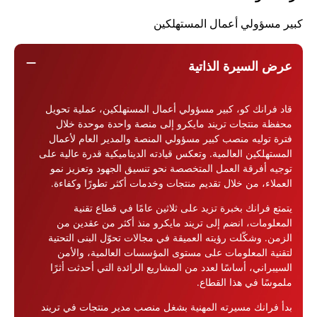
كبير مسؤولي أعمال المستهلكين
remove
عرض السيرة الذاتية
قاد فرانك كو، كبير مسؤولي أعمال المستهلكين، عملية تحويل
محفظة منتجات تريند مايكرو إلى منصة واحدة موحدة خلال
فترة توليه منصب كبير مسؤولي المنصة والمدير العام لأعمال
المستهلكين العالمية. وتعكس قيادته الديناميكية قدرة عالية على
توجيه أفرقة العمل المتخصصة نحو تنسيق الجهود وتعزيز نمو
العملاء، من خلال تقديم منتجات وخدمات أكثر تطورًا وكفاءة.
يتمتع فرانك بخبرة تزيد على ثلاثين عامًا في قطاع تقنية
المعلومات، انضم إلى تريند مايكرو منذ أكثر من عقدين من
الزمن. وشكّلت رؤيته العميقة في مجالات تحوّل البنى التحتية
لتقنية المعلومات على مستوى المؤسسات العالمية، والأمن
السيبراني، أساسًا لعدد من المشاريع الرائدة التي أحدثت أثرًا
ملموسًا في هذا القطاع.
بدأ فرانك مسيرته المهنية بشغل منصب مدير منتجات في تريند