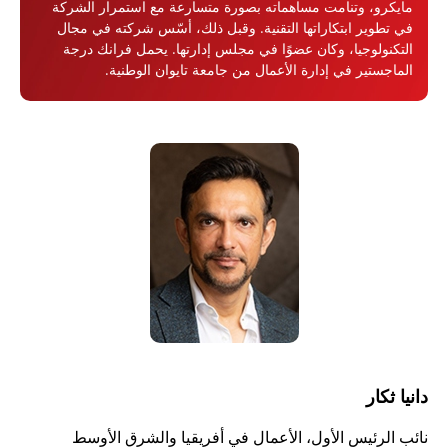
مايكرو، وتنامت مساهماته بصورة متسارعة مع استمرار الشركة
في تطوير ابتكاراتها التقنية. وقبل ذلك، أسّس شركته في مجال
التكنولوجيا، وكان عضوًا في مجلس إدارتها. يحمل فرانك درجة
الماجستير في إدارة الأعمال من جامعة تايوان الوطنية.
دانيا ثكار
نائب الرئيس الأول، الأعمال في أفريقيا والشرق الأوسط