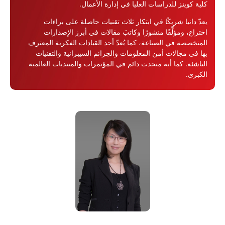
كلية كوينز للدراسات العليا في إدارة الأعمال.
يعدّ دانيا شريكًا في ابتكار ثلاث تقنيات حاصلة على براءات
اختراع، ومؤلِّفًا منشورًا وكاتبَ مقالات في أبرز الإصدارات
المتخصصة في الصناعة، كما يُعدّ أحد القيادات الفكرية المعترف
بها في مجالات أمن المعلومات والجرائم السيبرانية والتقنيات
الناشئة. كما أنه متحدث دائم في المؤتمرات والمنتديات العالمية
الكبرى.