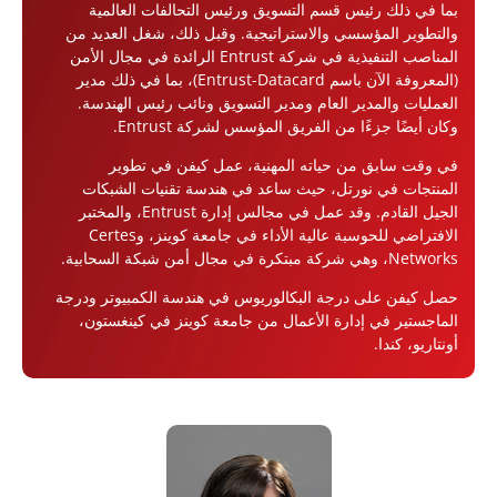
بما في ذلك رئيس قسم التسويق ورئيس التحالفات العالمية
والتطوير المؤسسي والاستراتيجية. وقبل ذلك، شغل العديد من
المناصب التنفيذية في شركة Entrust الرائدة في مجال الأمن
(المعروفة الآن باسم Entrust-Datacard)، بما في ذلك مدير
العمليات والمدير العام ومدير التسويق ونائب رئيس الهندسة.
وكان أيضًا جزءًا من الفريق المؤسس لشركة Entrust.
في وقت سابق من حياته المهنية، عمل كيفن في تطوير
المنتجات في نورتل، حيث ساعد في هندسة تقنيات الشبكات
الجيل القادم. وقد عمل في مجالس إدارة Entrust، والمختبر
الافتراضي للحوسبة عالية الأداء في جامعة كوينز، وCertes
Networks، وهي شركة مبتكرة في مجال أمن شبكة السحابية.
حصل كيفن على درجة البكالوريوس في هندسة الكمبيوتر ودرجة
الماجستير في إدارة الأعمال من جامعة كوينز في كينغستون،
أونتاريو، كندا.