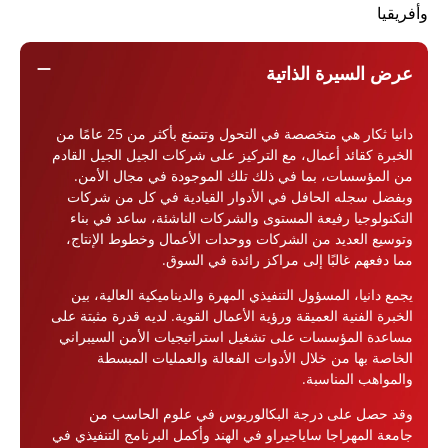
وأفريقيا
remove
عرض السيرة الذاتية
دانيا ثكار هي متخصصة في التحول وتتمتع بأكثر من 25 عامًا من
الخبرة كقائد أعمال، مع التركيز على شركات الجيل الجيل القادم
من المؤسسات، بما في ذلك تلك الموجودة في مجال الأمن.
وبفضل سجله الحافل في الأدوار القيادية في كل من شركات
التكنولوجيا رفيعة المستوى والشركات الناشئة، ساعد في بناء
وتوسيع العديد من الشركات ووحدات الأعمال وخطوط الإنتاج،
مما دفعهم غالبًا إلى مراكز رائدة في السوق.
يجمع دانيا، المسؤول التنفيذي المهرة والديناميكية العالية، بين
الخبرة الفنية العميقة ورؤية الأعمال القوية. لديه قدرة مثبتة على
مساعدة المؤسسات على تشغيل استراتيجيات الأمن السيبراني
الخاصة بها من خلال الأدوات الفعالة والعمليات المبسطة
والمواهب المناسبة.
وقد حصل على درجة البكالوريوس في علوم الحاسب من
جامعة المهراجا ساياجيراو في الهند وأكمل البرنامج التنفيذي في