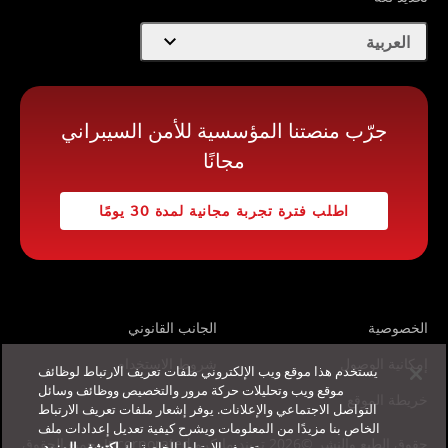
expand_more
العربية
جرّب منصتنا المؤسسية للأمن السيبراني
مجانًا
اطلب فترة تجربة مجانية لمدة 30 يومًا
الخصوصية
الجانب القانوني
إمكانية الوصول
شروط الاستخدام
يستخدم هذا موقع ويب الإلكتروني ملفات تعريف الارتباط لوظائف
موقع ويب وتحليلات حركة مرور والتخصيص ووظائف وسائل
خريطة الموقع
التواصل الاجتماعي والإعلانات. يوفر إشعار ملفات تعريف الارتباط
الخاص بنا مزيدًا من المعلومات ويشرح كيفية تعديل إعدادات ملف
حقوق الطبع والنشر ©2026 تريند مايكرو Incorporated. جميع الحقوق
تعريف الارتباط الخاصة بك.
اكتشف المزيد