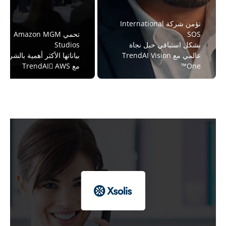
تؤمن شركة International
SOS
تحمي Amazon MGM
بشكل استباقي حبل نجاة
Studios
عالمي مع TrendAI Vision
بياناتها الأكثر أهمية بالشراكة
One™
مع TrendAI AWS