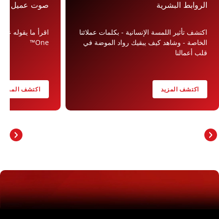
الروابط البشرية
صوت عميل في eerSpot
اكتشف تأثير اللمسة الإنسانية - بكلمات عملائنا
الخاصة - وشاهد كيف يبقيك رواد الموضة في
One™
قلب أعمالنا
اكتشف المزيد
اكتشف المزيد