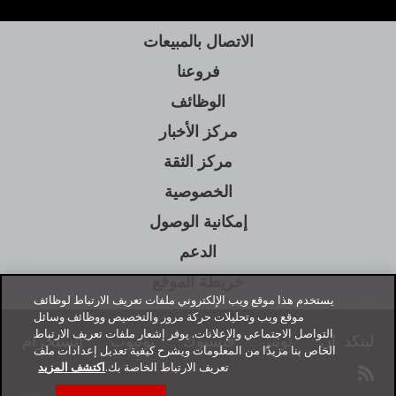
الاتصال بالمبيعات
فروعنا
الوظائف
مركز الأخبار
فتح في علامة تبويب جديدة
مركز الثقة
الخصوصية
إمكانية الوصول
الدعم
فتح في علامة تبويب جديدة
خريطة الموقع
يستخدم هذا موقع ويب الإلكتروني ملفات تعريف الارتباط لوظائف
موقع ويب وتحليلات حركة مرور والتخصيص ووظائف وسائل
التواصل الاجتماعي والإعلانات. يوفر إشعار ملفات تعريف الارتباط
لينكد إن
تويتر
فيسبوك
يوتيوب
إنستجرام
فتح في علامة تبويب جديدة
فتح في علامة تبويب جديدة
فتح في علامة تبويب جديدة
فتح في علامة تبويب جديدة
فتح في علامة تبويب جديدة
الخاص بنا مزيدًا من المعلومات ويشرح كيفية تعديل إعدادات ملف
تعريف الارتباط الخاصة بك.
اكتشف المزيد
rss
مفتوحة على علامة تبويب جديدة