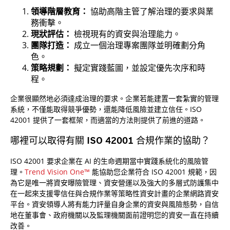
領導階層教育：
協助高階主管了解治理的要求與業
務衝擊。
現狀評估：
檢視現有的資安與治理能力。
團隊打造：
成立一個治理專案團隊並明確劃分角
色。
策略規劃：
擬定實踐藍圖，並設定優先次序和時
程。
企業很顯然地必須達成治理的要求。企業若能建置一套紮實的管理
系統，不僅能取得競爭優勢，還能降低風險並建立信任。ISO
42001 提供了一套框架，而適當的方法則提供了前進的道路。
哪裡可以取得有關 ISO 42001 合規作業的協助？
ISO 42001 要求企業在 AI 的生命週期當中實踐系統化的風險管
理。
Trend Vision One™
能協助您企業符合 ISO 42001 規範，因
為它是唯一將資安曝險管理、資安營運以及強大的多層式防護集中
在一起來支援零信任與合規作業等策略性資安計畫的企業網路資安
平台。資安領導人將有能力評量自身企業的資安與風險態勢，自信
地在董事會、政府機關以及監理機關面前證明您的資安一直在持續
改善。