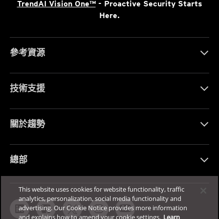
TrendAI Vision One™
- Proactive Security Starts
Here.
參考資源
技術支援
關於趨勢
總部
This website uses cookies for website functionality, traffic
analytics, personalization, social media functionality and
advertising. Our Cookie Notice provides more information
and explains how to amend your cookie settings.
Learn