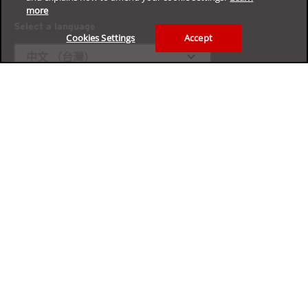
more
Select a language
Cookies Settings
Accept
expand_more
中文 （台灣）
免費體驗我們的企業網路資安平台
領取您的 30 天試用
隱私權
法律資訊
身心障礙輔助
使用條款
網站地圖