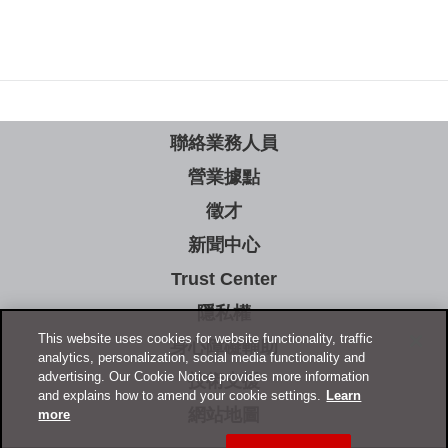
聯絡業務人員
營業據點
徵才
新聞中心
Trust Center
隱私權
This website uses cookies for website functionality, traffic
身心障礙輔助
analytics, personalization, social media functionality and
advertising. Our Cookie Notice provides more information
技術支援
and explains how to amend your cookie settings.
Learn
網站地圖
more