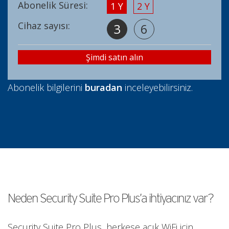
Abonelik Süresi:
1 Y
2 Y
Cihaz sayısı:
3
6
Şimdi satın alın
Abonelik bilgilerini
buradan
inceleyebilirsiniz.
Neden Security Suite Pro Plus’a ihtiyacınız var?
Security Suite Pro Plus, herkese açık WiFi için