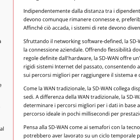
Indipendentemente dalla distanza tra i dipendenti 
devono comunque rimanere connesse e, preferibi
Affinché ciò accada, i sistemi di rete devono dive
à
Sfruttando il networking software-defined, la SD-
la connessione aziendale. Offrendo flessibilità d
regole definite dall'hardware, la SD-WAN offre un
rigidi sistemi Internet del passato, consentendo ai 
sui percorsi migliori per raggiungere il sistema e 
e
Come la WAN tradizionale, la SD-WAN collega dispo
sedi. A differenza della WAN tradizionale, la SD-
determinare i percorsi migliori per i dati in base a
e
percorso ideale in pochi millisecondi per prestazio
Pensa alla SD-WAN come ai semafori con la tecnolog
al
potrebbero aver lavorato su un ciclo temporale p