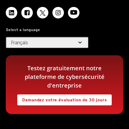
Select a language
expand_more
Français
Testez gratuitement notre
plateforme de cybersécurité
d'entreprise
Demandez votre évaluation de 30 jours