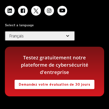
Select a language
expand_more
Français
Testez gratuitement notre
plateforme de cybersécurité
d'entreprise
Demandez votre évaluation de 30 jours