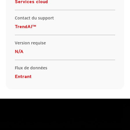
Services cloud
Contact du support
TrendAI™
Version requise
N/A
Flux de données
Entrant