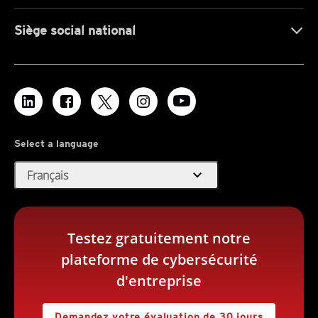
Siège social national
Select a language
expand_more
Français
Testez gratuitement notre
plateforme de cybersécurité
d'entreprise
Demandez votre évaluation de 30 jours