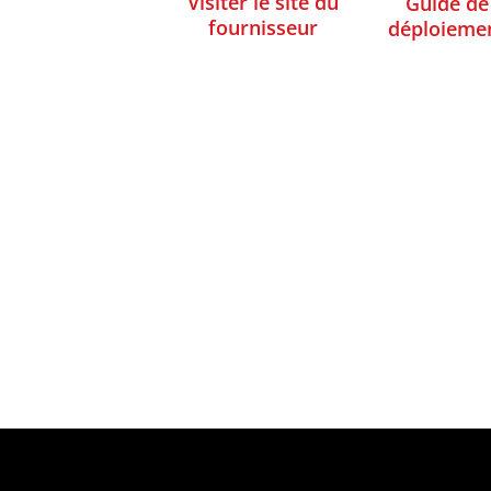
Visiter le site du
Guide de
fournisseur
déploieme