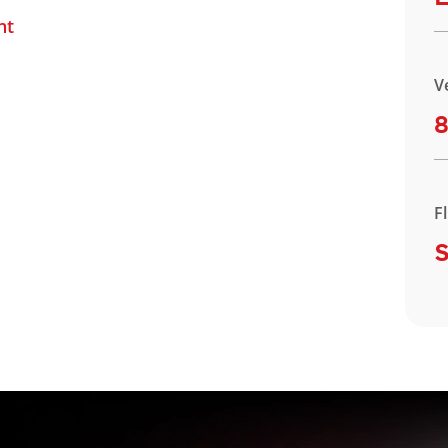
nt
V
8
F
S