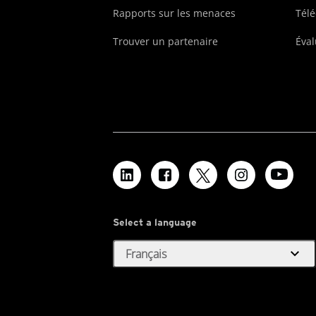
Rapports sur les menaces
Tél
Trouver un partenaire
Éval
Select a language
expand_more
Français