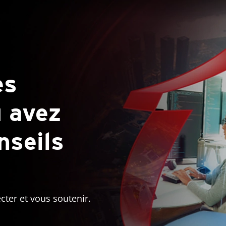
es
u avez
nseils
er et vous soutenir.