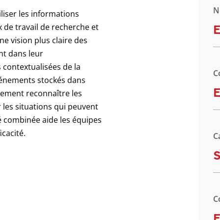
N
iliser les informations
x de travail de recherche et
E
ne vision plus claire des
nt dans leur
 contextualisées de la
C
événements stockés dans
E
ilement reconnaître les
er les situations qui peuvent
té combinée aide les équipes
icacité.
C
C
E