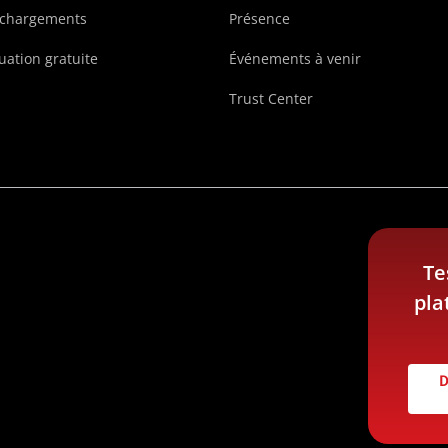
échargements
Présence
uation gratuite
Événements à venir
Trust Center
Te
pla
D