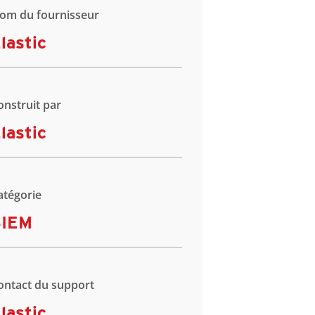
om du fournisseur
lastic
onstruit par
lastic
atégorie
SIEM
ontact du support
lastic