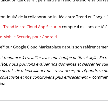
tification qui devrait permettre à Trend d'étendre sa port
continuité de la collaboration initiée entre Trend et Google
 :
Trend Micro Cloud App Security
compte 4 millions de tél
o Mobile Security pour Android
.
One™ sur Google Cloud Marketplace depuis son référencemen
 tendance à travailler avec une équipe petite et agile. En ra
ète, nous pouvons évaluer nos domaines et classer les vulné
 permis de mieux allouer nos ressources, de répondre à nos
e collectivité et nos concitoyens plus efficacement »,
comment
ina.