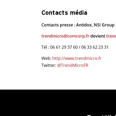
Contacts média
Contacts presse : Antidox, NSI Group
trendmicro@comcorp.fr
devient
tren
Tél : 06 61 29 37 60 / 06 33 62 23 31
Web:
http://www.trendmicro.fr
Twitter:
@TrendMicroFR