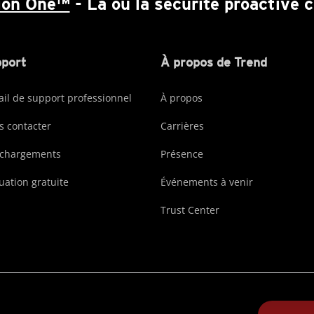
ion One™
- Là où la sécurité proactive
port
À propos de Trend
ail de support professionnel
À propos
 contacter
Carrières
échargements
Présence
uation gratuite
Événements à venir
Trust Center