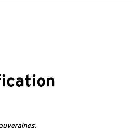
fication
souveraines.