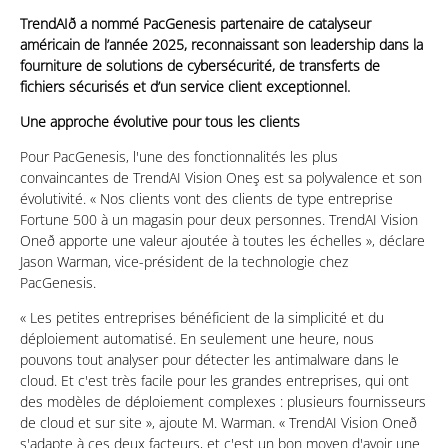
TrendAIð a nommé PacGenesis partenaire de catalyseur
américain de l’année 2025, reconnaissant son leadership dans la
fourniture de solutions de cybersécurité, de transferts de
fichiers sécurisés et d’un service client exceptionnel.
Une approche évolutive pour tous les clients
Pour PacGenesis, l'une des fonctionnalités les plus
convaincantes de TrendAI Vision Oneş est sa polyvalence et son
évolutivité. « Nos clients vont des clients de type entreprise
Fortune 500 à un magasin pour deux personnes. TrendAI Vision
Oneð apporte une valeur ajoutée à toutes les échelles », déclare
Jason Warman, vice-président de la technologie chez
PacGenesis.
« Les petites entreprises bénéficient de la simplicité et du
déploiement automatisé. En seulement une heure, nous
pouvons tout analyser pour détecter les antimalware dans le
cloud. Et c'est très facile pour les grandes entreprises, qui ont
des modèles de déploiement complexes : plusieurs fournisseurs
de cloud et sur site », ajoute M. Warman. « TrendAI Vision Oneð
s'adapte à ces deux facteurs, et c'est un bon moyen d'avoir une