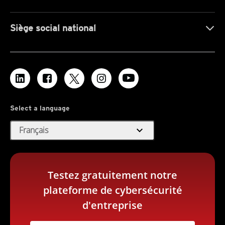
Siège social national
Select a language
expand_more
Français
Testez gratuitement notre
plateforme de cybersécurité
d'entreprise