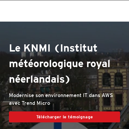
roducts
roducts
roducts
roducts
pen On A New Tab
One-Platform
pen On A New Tab
pen On A New Tab
pen On A New Tab
pen On A New Tab
pen On A New Tab
Le KNMI (Institut
météorologique royal
néerlandais)
Modernise son environnement IT dans AWS
avec Trend Micro
Télécharger le témoignage