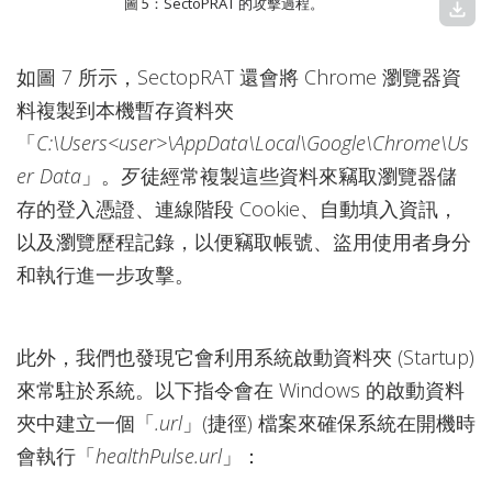
圖 5：SectoPRAT 的攻擊過程。
download
如圖 7 所示，SectopRAT 還會將 Chrome 瀏覽器資
料複製到本機暫存資料夾
「
C:\Users<user>\AppData\Local\Google\Chrome\Us
er Data
」。歹徒經常複製這些資料來竊取瀏覽器儲
存的登入憑證、連線階段 Cookie、自動填入資訊，
以及瀏覽歷程記錄，以便竊取帳號、盜用使用者身分
和執行進一步攻擊。
此外，我們也發現它會利用系統啟動資料夾 (Startup)
來常駐於系統。以下指令會在 Windows 的啟動資料
夾中建立一個「
.url
」(捷徑) 檔案來確保系統在開機時
會執行「
healthPulse.url
」：