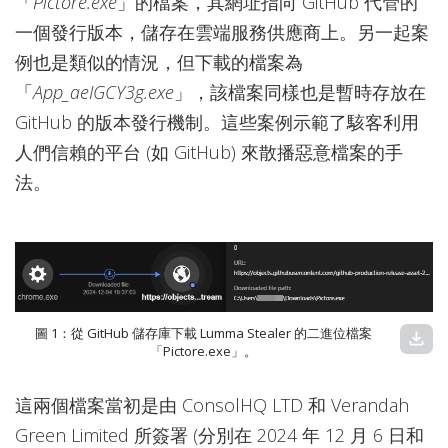
「
Pictore.exe
」的檔案，其網址指向 GitHub 代管的
一個發行版本，儲存在雲端服務供應商上。另一起案
例也是類似的情況，但下載的檔案為
「
App_aeIGCY3g.exe
」，該檔案同樣也是暫時存放在
GitHub 的版本發行機制。這些案例示範了駭客利用
人們信賴的平台 (如 GitHub) 來散播惡意檔案的手
法。
圖 1：從 GitHub 儲存庫下載 Lumma Stealer 的二進位檔案
download
「Pictore.exe」。
這兩個檔案當初是由 ConsolHQ LTD 和 Verandah
Green Limited 所簽署 (分別在 2024 年 12 月 6 日和