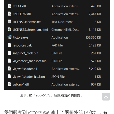
圖 3：從「app-64.7z」解壓縮出來的檔案。
download
我們觀察到
Pictore.exe
連上了兩個外部 IP 位址，有