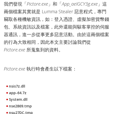
我們發現「
Pictore.exe
」和「
App_aeIGCY3g.exe
」這
兩個檔案其實就是 Lumma Stealer 惡意程式，專門
竊取各種機敏資訊，如：登入憑證、虛擬加密貨幣錢
包、系統資訊以及檔案，此外還能與駭客掌控的伺服
器通訊，進一步從事更多惡意活動。由於這兩個檔案
的行為大致相同，因此本文主要討論我們從
Pictore.exe
所蒐集到的資料。
Pictore.exe
執行時會產生以下檔案：
nsis7z.dll
app-64.7z
System.dll
nse2869.tmp
nsu27DC.tmp