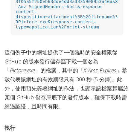
3f05a5f250eb63dde4dd8a3335908953a46a&X
-Amz-SignedHeaders=host&response-
content-
disposition=attachment%3B%20filename%3
DPictore.exe&response-content-
type=application%2Foctet-stream
這個例子中的網址提供了一個臨時的安全權限從
GitHub 的版本發行儲存區下載一個名為
「
Pictore.exe
」的檔案，其中的「
X-Amz-Expires
」參
數代表該網址的有效期限只有 300 秒 (5 分鐘)。此
外，使用預先簽署網址的作法，也顯示該檔案隸屬於
某個 GitHub 儲存庫底下的發行版本，確保下載時需
經過認證，且時間有限。
執行