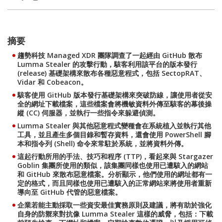
摘要
趨勢科技 Managed XDR 團隊調查了一起經由 GitHub 散布
Lumma Stealer 的攻擊行動，駭客利用該平台的版本發行
(release) 基礎架構來散布各種惡意程式，包括 SectopRAT、
Vidar 和 Cobeacon。
駭客使用 GitHub 版本發行基礎架構來突破防線，讓使用者從安
全的網址下載檔案，這些檔案會將機敏資料外傳至駭客的幕後操
縱 (CC) 伺服器，並執行一些指令來躲避偵測。
Lumma Stealer 與其他惡意程式變種會在系統植入並執行其他
工具，並且產生多個目錄和暫存資料，還會使用 PowerShell 腳
本和指令列 (Shell) 命令來常駐於系統，並將資料外傳。
這起行動所用的手法、技巧和程序 (TTP)，看起來與 Stargazer
Goblin 集團所使用的類似，該集團同樣也使用已遭駭入的網站
和 GitHub 來散布惡意檔案。分析顯示，他們使用的網址都有一
定的格式，而且同樣也使用已遭駭入的正常網站來將使用者重新
導向至 GitHub 代管的惡意檔案。
企業若能主動採取一些資安最佳實務原則及建議，將有助於強化
自身的防禦來對抗像 Lumma Stealer 這樣的威脅，包括：下載