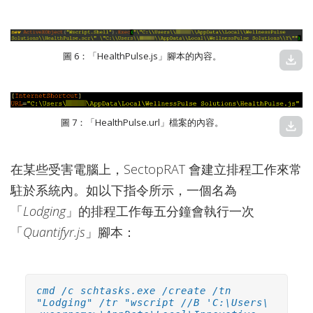
圖 6：「HealthPulse.js」腳本的內容。
download
圖 7：「HealthPulse.url」檔案的內容。
download
在某些受害電腦上，SectopRAT 會建立排程工作來常
駐於系統內。如以下指令所示，一個名為
「
Lodging
」的排程工作每五分鐘會執行一次
「
Quantifyr.js
」腳本：
cmd /c schtasks.exe /create /tn
"Lodging" /tr "wscript //B 'C:\Users\