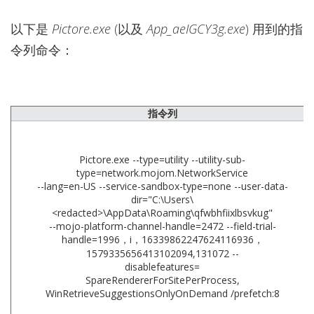
以下是
Pictore.exe
(以及
App_aeIGCY3g.exe
) 用到的指
令列命令：
指令列
Pictore.exe --type=utility --utility-sub-
type=network.mojom.NetworkService
--lang=en-US --service-sandbox-type=none --user-data-
dir="C:\Users\
<redacted>\AppData\Roaming\qfwbhfiixlbsvkug"
--mojo-platform-channel-handle=2472 --field-trial-
handle=1996，i，16339862247624116936，
1579335656413102094,131072 --
disablefeatures=
SpareRendererForSitePerProcess,
WinRetrieveSuggestionsOnlyOnDemand /prefetch:8