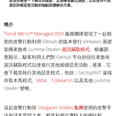
前預先檢查一下網址和檔案、定期檢查數位憑證，以及採用可偵
測及防範惡意活動的端點防護解決方案。
簡介
Trend Micro™ Managed XDR
服務團隊發現了一起精
密的攻擊行動利用 GitHub 的版本發行 (release) 基礎
架構來散布 Lumma Stealer
資訊竊取程式
。根據調
查顯示，駭客利用人們對 GitHub 平台的信任來散布
資訊竊取程式以便進行其他後續惡意活動，接著，它
會下載並執行其他惡意程式，包括：SectopRAT 遠端
存取木馬程式、
Vidar
、
Cobeacon
以及其他 Lumma
Stealer 變種。
這起攻擊行動與
Stargazer Goblin 集團
使用的攻擊手
法有諸多雷同之處，都是利用已遭駭入的網站和