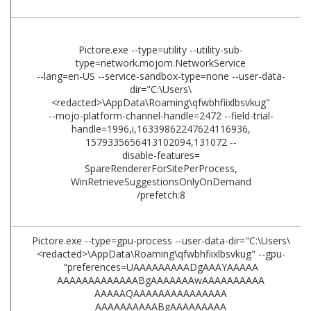
Pictore.exe --type=utility --utility-sub-
type=network.mojom.NetworkService
--lang=en-US --service-sandbox-type=none --user-data-
dir="C:\Users\
<redacted>\AppData\Roaming\qfwbhfiixlbsvkug"
--mojo-platform-channel-handle=2472 --field-trial-
handle=1996,i,16339862247624116936,
1579335656413102094,131072 --
disable-features=
SpareRendererForSitePerProcess,
WinRetrieveSuggestionsOnlyOnDemand
/prefetch:8
Pictore.exe --type=gpu-process --user-data-dir="C:\Users\
<redacted>\AppData\Roaming\qfwbhfiixlbsvkug" --gpu-
"preferences=UAAAAAAAAADgAAAYAAAAA
AAAAAAAAAAAAABgAAAAAAAwAAAAAAAAAA
AAAAAQAAAAAAAAAAAAAAA
AAAAAAAAAABgAAAAAAAAA