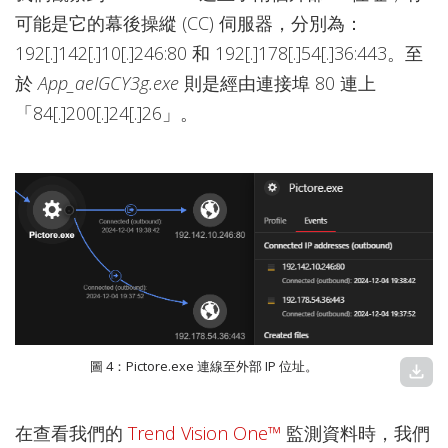
可能是它的幕後操縱 (CC) 伺服器，分別為：
192[.]142[.]10[.]246:80 和 192[.]178[.]54[.]36:443。至
於
App_aeIGCY3g.exe
則是經由連接埠 80 連上
「84[.]200[.]24[.]26」。
圖 4：Pictore.exe 連線至外部 IP 位址。
download
在查看我們的
Trend Vision One™
監測資料時，我們