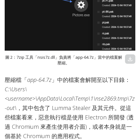
圖 2：7zip 工具「nsis7z.dll」負責將「app-64.7z」當中的檔案解
download
壓縮。
壓縮檔「
app-64.7z
」中的檔案會解開至以下目錄：
C:\Users\
<username>\AppData\Local\Temp\1\nse2869.tmp\7z
-out\
，其中包含了 Lumma Stealer 及其元件。從這
些檔案看來，惡意執行檔是使用 Electron 所開發 (透
過 Chromium 來產生使用者介面)，或者本身就是一
個基於 Chromium 的應用程式。