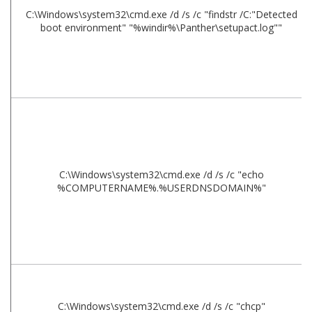
C:\Windows\system32\cmd.exe /d /s /c "findstr /C:"Detected
boot environment" "%windir%\Panther\setupact.log""
C:\Windows\system32\cmd.exe /d /s /c "echo
%COMPUTERNAME%.%USERDNSDOMAIN%"
C:\Windows\system32\cmd.exe /d /s /c "chcp"