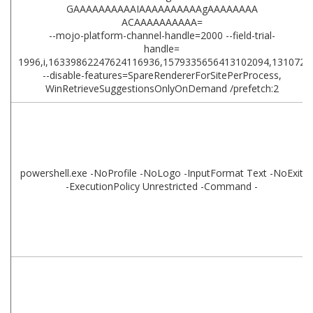
GAAAAAAAAAAIAAAAAAAAAAgAAAAAAAA
ACAAAAAAAAAA=
--mojo-platform-channel-handle=2000 --field-trial-
handle=
1996,i,16339862247624116936,1579335656413102094,131072
--disable-features=SpareRendererForSitePerProcess,
WinRetrieveSuggestionsOnlyOnDemand /prefetch:2
powershell.exe -NoProfile -NoLogo -InputFormat Text -NoExit
-ExecutionPolicy Unrestricted -Command -