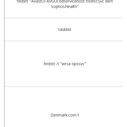
findstr "AvastUI AVGUI bdservicehost nsWscSvc ekrn
SophosHealth"
tasklist
findstr /I "wrsa opssvc"
Denmark.com t