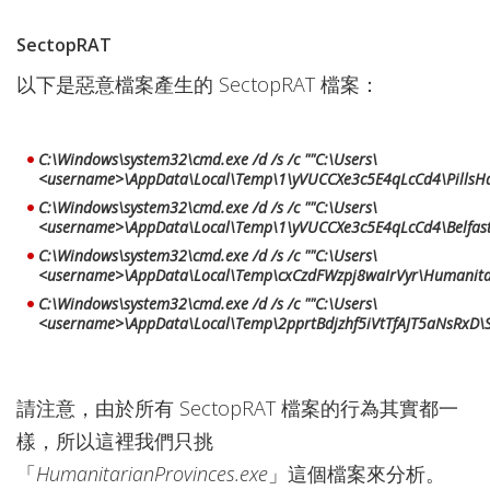
SectopRAT
以下是惡意檔案產生的 SectopRAT 檔案：
C:\Windows\system32\cmd.exe /d /s /c ""C:\Users\
<username>\AppData\Local\Temp\1\yVUCCXe3c5E4qLcCd4\PillsHar
C:\Windows\system32\cmd.exe /d /s /c ""C:\Users\
<username>\AppData\Local\Temp\1\yVUCCXe3c5E4qLcCd4\Belfast
C:\Windows\system32\cmd.exe /d /s /c ""C:\Users\
<username>\AppData\Local\Temp\cxCzdFWzpj8waIrVyr\Humanitar
C:\Windows\system32\cmd.exe /d /s /c ""C:\Users\
<username>\AppData\Local\Temp\2pprtBdjzhf5iVtTfAJT5aNsRxD\Sci
請注意，由於所有 SectopRAT 檔案的行為其實都一
樣，所以這裡我們只挑
「
HumanitarianProvinces.exe
」這個檔案來分析。