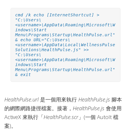
cmd /k echo [InternetShortcut] >
"C:\Users\
<username>\AppData\Roaming\Microsoft\W
indows\Start
Menu\Programs\Startup\HealthPulse.url"
& echo URL="C:\Users\
<username>\AppData\Local\WellnessPulse
Solutions\HealthPulse.js" >>
"C:\Users\
<username>\AppData\Roaming\Microsoft\W
indows\Start
Menu\Programs\Startup\HealthPulse.url"
& exit
HealthPulse.url
是一個用來執行
HealthPulse.js
腳本
的網際網路捷徑檔案。接著，
HealthPulse.js
會使用
ActiveX 來執行「
HealthPulse.scr
」(一個 AutoIt 檔
案)。