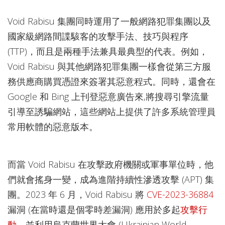
Void Rabisu 集團同時運用了一般網路犯罪集團以及
國家級網路間諜駭客的攻擊手法、技巧與程序
(TTP)，而且是兩種手法兼具最典型的代表。例如，
Void Rabisu 與其他網路犯罪集團一樣會從第三方服
務供應商購買憑證來簽署其惡意程式。同時，還會在
Google 和 Bing 上刊登惡意廣告來,將搜尋引擎流量
引導至誘騙網站，這些網站上提供了許多系統管理員
常用軟體的惡意版本。
而當 Void Rabisu 在攻擊政府機關或軍事單位時，他
們就會搖身一變，成為進階持續性滲透攻擊 (APT) 集
團。2023 年 6 月，Void Rabisu 將
CVE-2023-36884
漏洞 (在當時還是個零時差漏洞) 應用於多起
攻擊行
動
，並利用烏克蘭世界大會 (Ukrainian World