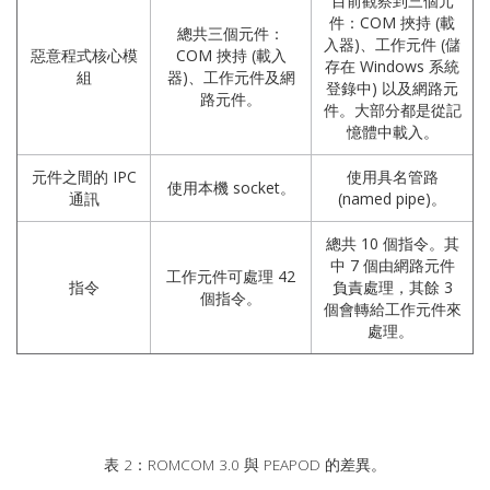
目前觀察到三個元
件：COM 挾持 (載
總共三個元件：
入器)、工作元件 (儲
惡意程式核心模
COM 挾持 (載入
存在 Windows 系統
組
器)、工作元件及網
登錄中) 以及網路元
路元件。
件。大部分都是從記
憶體中載入。
元件之間的 IPC
使用具名管路
使用本機 socket。
通訊
(named pipe)。
總共 10 個指令。其
中 7 個由網路元件
工作元件可處理 42
指令
負責處理，其餘 3
個指令。
個會轉給工作元件來
處理。
表 2：ROMCOM 3.0 與 PEAPOD 的差異。