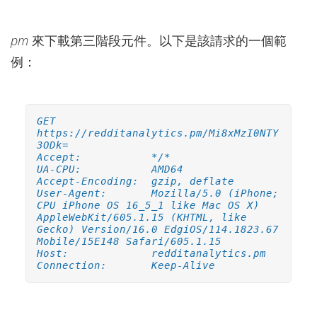
pm
來下載第三階段元件。以下是該請求的一個範
例：
GET
https://redditanalytics.pm/Mi8xMzI0NTY
3ODk=
Accept: */*
UA-CPU: AMD64
Accept-Encoding: gzip, deflate
User-Agent: Mozilla/5.0 (iPhone;
CPU iPhone OS 16_5_1 like Mac OS X)
AppleWebKit/605.1.15 (KHTML, like
Gecko) Version/16.0 EdgiOS/114.1823.67
Mobile/15E148 Safari/605.1.15
Host: redditanalytics.pm
Connection: Keep-Alive