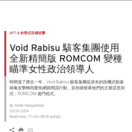
APT & 針對式目標攻擊
Void Rabisu 駭客集團使用
全新精簡版 ROMCOM 變種
瞄準女性政治領導人
時間過了將近一年，Void Rabisu 駭客集團從原本的投機式勒索
病毒攻擊轉而聚焦網路間諜行動，並持續發展他們的主要惡意程
式：ROMCOM 後門程式。
By: Feike Hacquebord
2023/12/04
Read time:
17 min
(
4018
words)