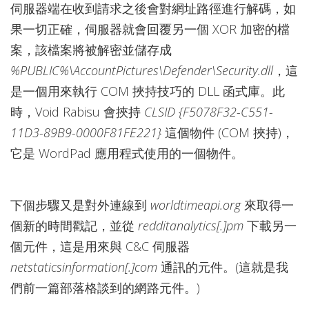
伺服器端在收到請求之後會對網址路徑進行解碼，如
果一切正確，伺服器就會回覆另一個 XOR 加密的檔
案，該檔案將被解密並儲存成
%PUBLIC%\AccountPictures\Defender\Security.dll
，這
是一個用來執行 COM 挾持技巧的 DLL 函式庫。此
時，Void Rabisu 會挾持
CLSID {F5078F32-C551-
11D3-89B9-0000F81FE221}
這個物件 (COM 挾持)，
它是 WordPad 應用程式使用的一個物件。
下個步驟又是對外連線到
worldtimeapi.org
來取得一
個新的時間戳記，並從
redditanalytics[.]pm
下載另一
個元件，這是用來與 C&C 伺服器
netstaticsinformation[.]com
通訊的元件。(這就是我
們前一篇部落格談到的網路元件。)