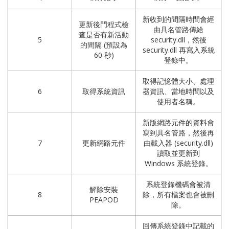
新收到的間隔時間會經
更新後門程式檢
由具名管路傳給
查是否有新活動
5
security.dll，然後
的間隔 (預設為
security.dll 再寫入系統
60 秒)
登錄中。
取得記憶體大小、處理
6
取得系統資訊
器資訊、當地時間以及
使用者名稱。
新版網路元件的資料會
寫到具名管路，然後再
7
更新網路元件
由載入器 (security.dll)
讀取並更新到
Windows 系統登錄。
系統登錄機碼會被清
解除安裝
8
除，所有檔案也會被刪
PEAPOD
除。
回傳系統登錄中記載的