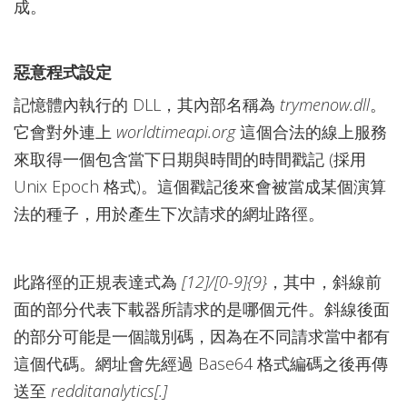
成。
惡意程式設定
記憶體內執行的 DLL，其內部名稱為
trymenow.dll
。
它會對外連上
worldtimeapi.org
這個合法的線上服務
來取得一個包含當下日期與時間的時間戳記 (採用
Unix Epoch 格式)。這個戳記後來會被當成某個演算
法的種子，用於產生下次請求的網址路徑。
此路徑的正規表達式為
[12]/[0-9]{9}
，其中，斜線前
面的部分代表下載器所請求的是哪個元件。斜線後面
的部分可能是一個識別碼，因為在不同請求當中都有
這個代碼。網址會先經過 Base64 格式編碼之後再傳
送至
redditanalytics[.]