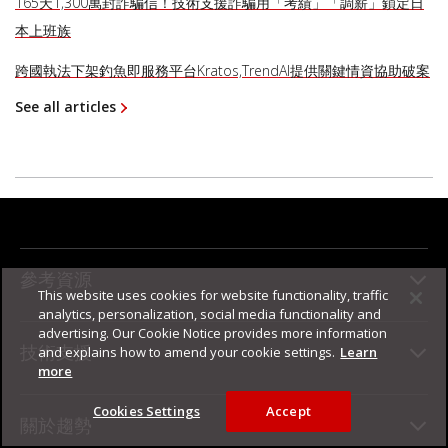
165天1,300萬封詐騙信！技術支援詐騙用「考績」「調薪」鎖定日
本上班族
跨國執法下架釣魚即服務平台Kratos,TrendAI提供關鍵情資協助破案
See all articles
參考資源
This website uses cookies for website functionality, traffic
analytics, personalization, social media functionality and
advertising. Our Cookie Notice provides more information
技術支援
and explains how to amend your cookie settings.
Learn
more
Cookies Settings
Accept
關於趨勢