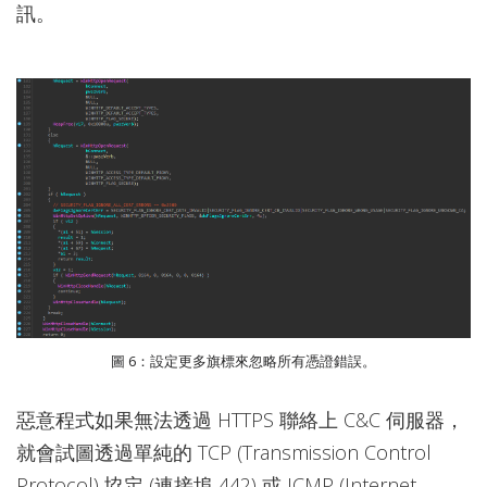
訊。
圖 6：設定更多旗標來忽略所有憑證錯誤。
惡意程式如果無法透過 HTTPS 聯絡上 C&C 伺服器，
就會試圖透過單純的 TCP (Transmission Control
Protocol) 協定 (連接埠 442) 或 ICMP (Internet