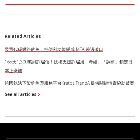
Related Articles
裝置代碼網路釣魚：把便利功能變成 MFA 繞過破口
165天1,300萬封詐騙信！技術支援詐騙用「考績」「調薪」鎖定日
本上班族
跨國執法下架釣魚即服務平台Kratos,TrendAI提供關鍵情資協助破案
See all articles