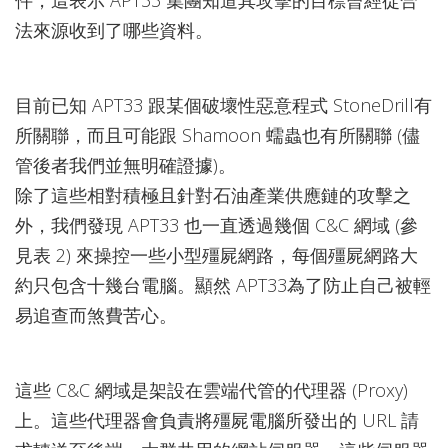
法來源收到了哪些資料。
目前已知 APT33 跟某個破壞性惡意程式 StoneDrill有
所關聯，而且可能跟 Shamoon 蠕蟲也有所關聯 (儘
管後者我們並無明確證據)。
除了這些相對積極且針對石油產業供應鏈的攻擊之
外，我們發現 APT33 也一直透過幾個 C&C 網域 (參
見表 2) 來操控一些小型殭屍網路，每個殭屍網路大
約只包含十幾台電腦。顯然 APT33為了防止自己被輕
易追查而煞費苦心。
這些 C&C 網域是架設在雲端代管的代理器 (Proxy)
上。這些代理器會負責將殭屍電腦所發出的 URL 請