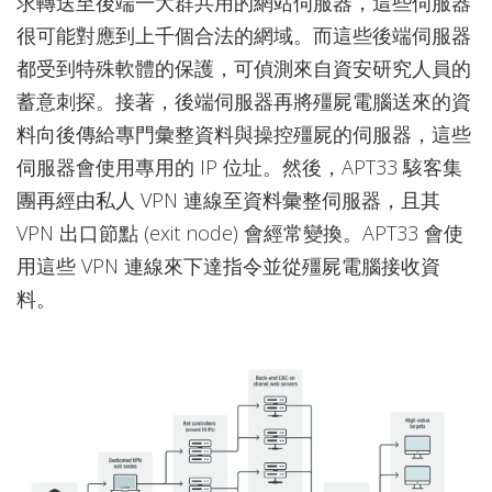
求轉送至後端一大群共用的網站伺服器，這些伺服器
很可能對應到上千個合法的網域。而這些後端伺服器
都受到特殊軟體的保護，可偵測來自資安研究人員的
蓄意刺探。接著，後端伺服器再將殭屍電腦送來的資
料向後傳給專門彙整資料與操控殭屍的伺服器，這些
伺服器會使用專用的 IP 位址。然後，APT33 駭客集
團再經由私人 VPN 連線至資料彙整伺服器，且其
VPN 出口節點 (exit node) 會經常變換。APT33 會使
用這些 VPN 連線來下達指令並從殭屍電腦接收資
料。