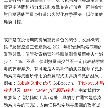
費更多時間和精力來規劃攻擊並進行偵查，同時會針
對目標系統而量身打造出客製化攻擊手法，以便能夠
癱瘓目標。
或許是在疫情期間扮演重要角色的關係，政府機關、
銀行及醫療這三個產業在 2021 年都受到勒索病毒的
嚴重襲擊，儘管勒索病毒的整體偵測量反而較去年減
少了 21%。不過，偵測數量減少並不一定代表勒索病
毒的攻擊減少。有可能是因為我們偵測並攔截了更多
勒索病毒集團所使用的惡意程式工具所導致的結果，
例如：
Cobalt Strike 信標
CoBeacon、
Trickbot 木馬
程式
以及
BazarLoader 資訊竊取程式
。由於我們大
量攔截了這類輔助工具 (這些工具的存在通常是感染
勒索病毒的前兆)，因而使得勒索病毒集團的攻擊提