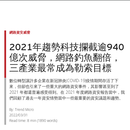
網路資安威脅
2021年趨勢科技攔截逾940
億次威脅，網路釣魚翻倍，
三產業最常成為勒索目標
數位轉型讓許多企業在新冠肺炎(COVID-19)疫情期間存活了下
來，但卻也引來了一些重大的網路資安事件，其影響甚至到了
2021 年都還普遍感受得到。在 2021 年度網路資安報告當中，我
們回顧了過去一年資安情勢當中一些最重要的資安議題和趨勢。
By: Trend Micro
2022/03/31
Read time:
8 min
(
1890
words)