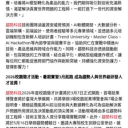
賽，培養將AI模型轉化為產品的能力。我們期待吸引對技術充滿熱
情、渴望解決真實世界問題的工程師，一起打造下一世代的資安解
決方案。」
趨勢科技
技術團隊涵蓋資安威脅預測、AI軟體開發、大數據分析、
雲端架構、前端設計、使用者經驗等多元專業領域，並透過多元培
訓機制包含新鮮人培訓計畫、Trend University、Master Class、
AI Hackathon等內部學習與競賽平台，協助同仁在實戰中精進AI
技術、產品思維與跨域合作能力。同時，趨勢科技亦透過鼓勵創
新、包容開放的工作環境，結合扁平化、網絡型組織運作模式，讓
每位同仁都能促進跨部門協作與創新突破，持續強化資安防護力，
發揮影響力！
2026校園徵才活動、暑期實習3月起跑 成為趨勢人與世界級研發人
才並肩！
趨勢科技
2026年度校園徵才計畫將於3月7日正式開跑，首場就業
博覽會將於臺灣大學展開，共將舉辦3場校園就業博覽會與7場企業
說明會，積極延攬能將AI前沿技術與大數據轉化為可為協助解決客
戶問題所用資訊及決策動能的頂尖菁英。活動現場將由多位趨勢科
技工程師、技術主管及人資分享職場實戰洞察。此外，
趨勢科技
也
將於5月16日舉辦趨勢體驗日，邀請大專院校生到辦公室參訪，搶