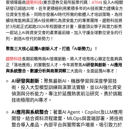
案領導廠商
趨勢科技
(東京證券交易所股票代碼：
4704
) 投入AI相關
研發已超過20年，近年更積極利用累積多年的AI技術實力建構全方
位資安生態系，同時亦發展AI時代所需的軟體人才培訓策略。為持
續培育能夠真正將AI技術轉化為資安能力的專業團隊，趨勢科技將
於3月起正式起跑2026年校園徵才計畫，廣邀頂尖學子與潛力新秀
一起站上AI與資安交會的產業最前線，加入守護全球數位安全的行
列，創造AI世代的新勢力！
聚焦三大核心延攬AI創新人才，打造「AI新勢力」！
趨勢科技
長期前瞻佈局AI發展脈動，將人才培育核心鎖定在能夠真
正「落地應用」的實戰型人才，今年將聚焦
AI研發與創新、AI應用
與系統整合、數據分析與商業洞察
三大面向，全面延攬AI專才：
AI研發與創新：
聚焦最新AI、機器學習與深度學習技
術，投入大型模型訓練與演算法實驗，並以AI強化資安
偵測與分析能力，專注於延攬熱衷前沿研究、勇於挑戰
技術極限的AI專才。
AI應用與系統整合：
著重AI Agent、Copilot及LLM應用
開發，結合資料流程建置、MLOps與雲端部署，將技術
整合導入產品、內部平台與實際客戶場景，吸引致力於