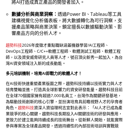
將AI打造成真正產品的開發者加入。
數據分析與商業洞察：
透過Power BI、Tableau等工具
建構視覺化分析儀表板，將大數據轉化為可行洞察，支
援產品策略與商業決策，鎖定擅長以數據驅動決策、影
響產品方向的分析人才。
趨勢科技
2026年度徵才重點職缺涵蓋機器學習/AI工程師、
DevOps工程師、C/C++軟體工程師、軟體測試工程師、軟體工程
師，以及資安威脅研究人員等人才，號召頂尖新秀一起加入，為台
灣AI資安領域注入新的成長動能。
多元培訓機制，培育AI即戰力的軟體人才！
在AI技術快速重塑產業版圖之際，趨勢科技持續以技術實力與人才
培育雙軸並進，打造具全球影響力的資安研發能量。趨勢科技目前
在全球70個國家擁有超過7,000名員工，台灣作為關鍵研發基地，
為驅動技術創新的核心引擎，並扮演培育具前瞻視野人才的孕育者
角色。
趨勢科技
資深人資協理柯志宜對此表示：「AI人才已成為產
業競爭的核心關鍵。趨勢科技長期投入AI關鍵技術的研發與應用，
更致力於建立能夠持續成長的技術舞台。從新鮮人開始，就能實際
參與專案及全球產品開發，透過持續性的內部技術培訓與實戰競