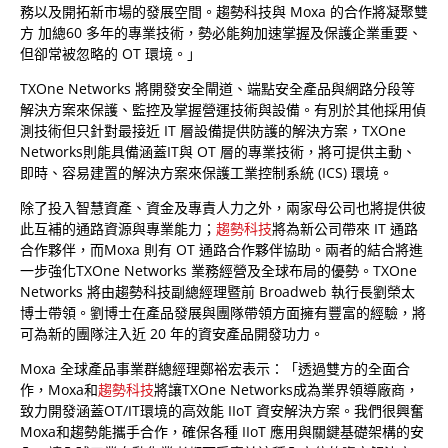
務以及開拓新市場的發展空間。趨勢科技與 Moxa 的合作將凝聚雙
方 加總60 多年的專業技術，勢必能夠加速掌握及保護企業重要、
但卻常被忽略的 OT 環境。」
TXOne Networks 將開發安全閘道、端點安全產品與網路分段等
解決方案來保護、監控及掌握營運技術與設備。有別於其他採用偵
測技術但只針對最接近 IT 層設備提供防護的解決方案，TXOne
Networks則能具備涵蓋IT與 OT 層的專業技術，將可提供主動、
即時、容易建置的解決方案來保護工業控制系統 (ICS) 環境。
除了投入智慧資產、資金及專責人力之外，兩家母公司也將提供彼
此互補的通路資源與專業能力；
趨勢科技
將為新公司帶來 IT 通路
合作夥伴，而Moxa 則有 OT 通路合作夥伴協助。兩者的結合將進
一步強化TXOne Networks 業務經營及全球布局的優勢。TXOne
Networks 將由趨勢科技副總經理暨前 Broadweb 執行長劉榮太
博士帶領。劉博士在產品發展與團隊帶領方面擁有豐富的經驗，將
可為新的團隊注入近 20 年的資安產品開發功力。
Moxa 全球產品事業群總經理鄭裕宏表示：「透過雙方的全面合
作，Moxa和
趨勢科技
將讓TXOne Networks成為業界領導廠商，
致力開發涵蓋OT/IT環境的高效能 IIoT 資安解決方案。我們很興奮
Moxa和趨勢能攜手合作，確保各種 IIoT 應用與關鍵基礎架構的安