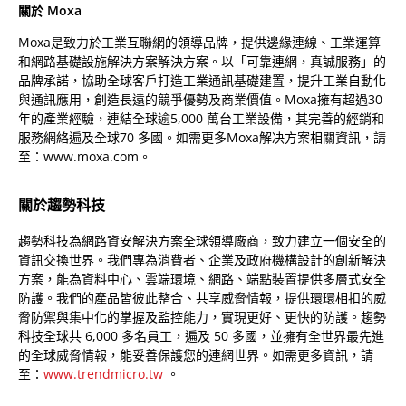
關於 Moxa
Moxa是致力於工業互聯網的領導品牌，提供邊緣連線、工業運算
和網路基礎設施解決方案解決方案。以「可靠連網，真誠服務」的
品牌承諾，協助全球客戶打造工業通訊基礎建置，提升工業自動化
與通訊應用，創造長遠的競爭優勢及商業價值。Moxa擁有超過30
年的產業經驗，連結全球逾5,000 萬台工業設備，其完善的經銷和
服務網絡遍及全球70 多國。如需更多Moxa解决方案相關資訊，請
至：www.moxa.com。
關於趨勢科技
趨勢科技為網路資安解決方案全球領導廠商，致力建立一個安全的
資訊交換世界。我們專為消費者、企業及政府機構設計的創新解決
方案，能為資料中心、雲端環境、網路、端點裝置提供多層式安全
防護。我們的產品皆彼此整合、共享威脅情報，提供環環相扣的威
脅防禦與集中化的掌握及監控能力，實現更好、更快的防護。趨勢
科技全球共 6,000 多名員工，遍及 50 多國，並擁有全世界最先進
的全球威脅情報，能妥善保護您的連網世界。如需更多資訊，請
至：
www.trendmicro.tw
。