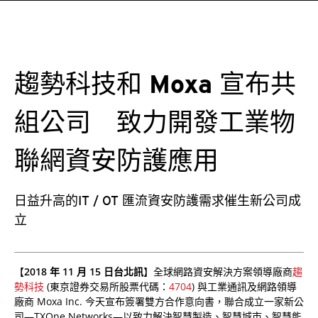
趨勢科技和 Moxa 宣布共
組公司 致力開發工業物
聯網資安防護應用
日益升高的IT / OT 匯流資安防護需求催生新公司成
立
【
2018 年 11 月 15 日台北訊
】全球網路資安解決方案領導廠商
趨
勢科技
(東京證券交易所股票代碼：
4704
) 與工業通訊及網路領導
廠商 Moxa Inc. 今天宣布簽署雙方合作意向書，聯合成立一家新公
司—TXOne Networks—以致力解決智慧製造、智慧城市、智慧能