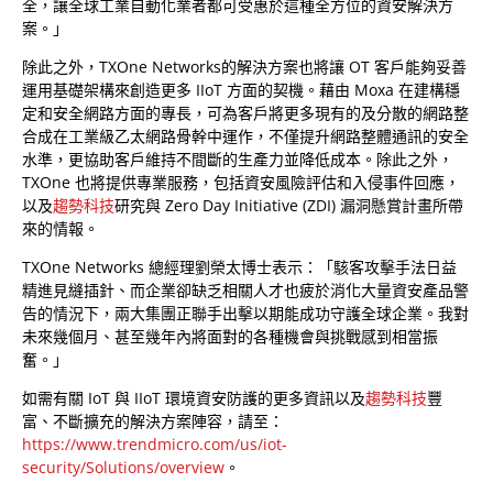
全，讓全球工業自動化業者都可受惠於這種全方位的資安解決方
案。」
除此之外，TXOne Networks的解決方案也將讓 OT 客戶能夠妥善
運用基礎架構來創造更多 IIoT 方面的契機。藉由 Moxa 在建構穩
定和安全網路方面的專長，可為客戶將更多現有的及分散的網路整
合成在工業級乙太網路骨幹中運作，不僅提升網路整體通訊的安全
水準，更協助客戶維持不間斷的生產力並降低成本。除此之外，
TXOne 也將提供專業服務，包括資安風險評估和入侵事件回應，
以及
趨勢科技
研究與 Zero Day Initiative (ZDI) 漏洞懸賞計畫所帶
來的情報。
TXOne Networks 總經理劉榮太博士表示：「駭客攻擊手法日益
精進見縫插針、而企業卻缺乏相關人才也疲於消化大量資安產品警
告的情況下，兩大集團正聯手出擊以期能成功守護全球企業。我對
未來幾個月、甚至幾年內將面對的各種機會與挑戰感到相當振
奮。」
如需有關 IoT 與 IIoT 環境資安防護的更多資訊以及
趨勢科技
豐
富、不斷擴充的解決方案陣容，請至：
https://www.trendmicro.com/us/iot-
security/Solutions/overview
。