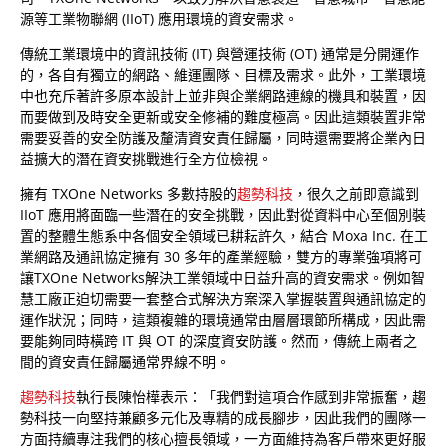
源等工業物聯網 (IIoT) 應用環境的資安需求。
傳統工業環境中的資訊技術 (IT) 與營運技術 (OT) 通常是分開運作
的，各自有獨立的網路、維運團隊、目標及需求。此外，工業環境
中也充斥著許多原本設計上並非與企業網路連線的機具和裝置，因
而要做到及時安全更新或安全修補的難度極高。因此這類裝置非常
需要妥善的安全防護及釐清資安責任歸屬，同時還需要將企業內日
益擴大的潛在資安挑戰進行全方位檢視。
擁有 TXOne Networks 多數持股的
趨勢科技
，很久之前即意識到
IIoT 應用將面臨一些潛在的安全挑戰，因此對從資料中心至個別裝
置的整體生態系中各個安全領域已耕耘許久，結合 Moxa Inc. 在工
業網路及通訊協定擁有 30 多年的產業經驗，雙方的專業強項將可
讓TXOne Networks解決工業領域中日益升高的資安需求。例如智
慧工廠正迫切需要一套整合式解決方案深入掌握裝置與通訊協定的
運作狀況；同時，這類複雜的環境通常由層層環節所構成，因此需
要能夠同時橫跨 IT 與 OT 的深度資安防護。然而，傳統上兩者之
間的資安責任歸屬通常界線不明。
趨勢科技
執行長陳怡樺表示：「我們對這項合作感到非常振奮，趨
勢科技一向堅持兼顧多元化及專精的成長腳步，因此我們的團隊一
方面持續專注我們的核心擅長領域，一方面維持為客戶帶來更好服