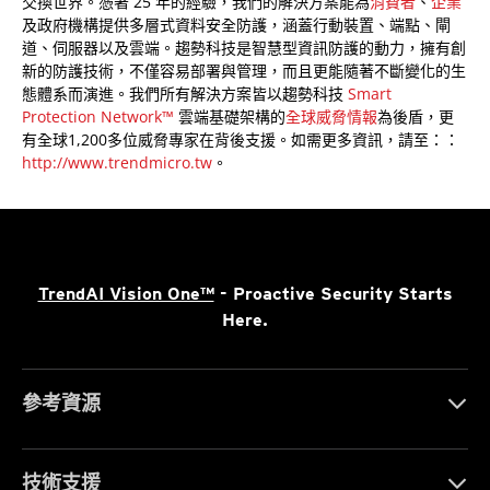
交換世界。憑著 25 年的經驗，我們的解決方案能為
消費者
、
企業
及政府機構提供多層式資料安全防護，涵蓋行動裝置、端點、閘
道、伺服器以及雲端。趨勢科技是智慧型資訊防護的動力，擁有創
新的防護技術，不僅容易部署與管理，而且更能隨著不斷變化的生
態體系而演進。我們所有解決方案皆以趨勢科技
Smart
Protection Network™
雲端基礎架構的
全球威脅情報
為後盾，更
有全球1,200多位威脅專家在背後支援。如需更多資訊，請至：：
http://www.trendmicro.tw
。
TrendAI Vision One™
- Proactive Security Starts
Here.
參考資源
技術支援