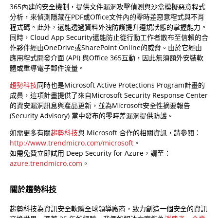
365內建的安全機制，提供文件漏洞攻擊偵測與沙盒模擬惡意程式
分析，來偵測隱藏在PDF或Office文件內的零時差惡意程式與不肖
程式碼。此外，還能透過資料外洩防護提升遵規狀態的掌握能力。
同時，Cloud App Security還能防止從行動工作者散布至信賴的合
作夥伴經由OneDrive或SharePoint Online的威脅。由於它經由
應用程式開發介面 (API) 與Office 365互動，因此無須額外安裝軟
體或重導電子郵件流量。
趨勢科技
同時也是Microsoft Active Protections Program計畫的
成員，這項計畫提供了來自Microsoft Security Response Center
的資安漏洞訊息與產品更新，並為Microsoft安全性摘要報告
(Security Advisory) 當中發布的零時差漏洞提供防護。
如需更多有關
趨勢科技
與 Microsoft 合作的相關資訊，請參閱：
http://www.trendmicro.com/microsoft
。
如需免費立即試用 Deep Security for Azure，請至：
azure.trendmicro.com
。
關於趨勢科技
趨勢科技為資訊安全軟體全球領導廠商，致力創造一個安全的資訊