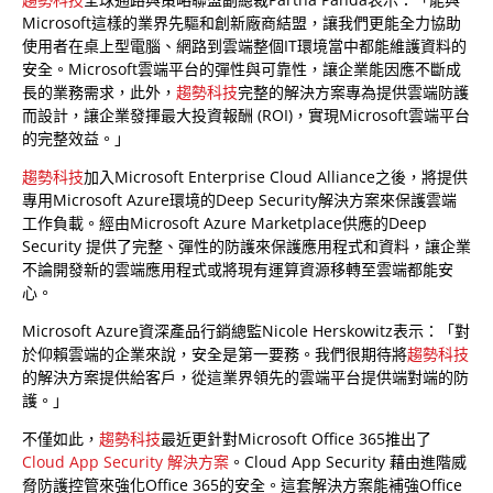
Microsoft這樣的業界先驅和創新廠商結盟，讓我們更能全力協助
使用者在桌上型電腦、網路到雲端整個IT環境當中都能維護資料的
安全。Microsoft雲端平台的彈性與可靠性，讓企業能因應不斷成
長的業務需求，此外，
趨勢科技
完整的解決方案專為提供雲端防護
而設計，讓企業發揮最大投資報酬 (ROI)，實現Microsoft雲端平台
的完整效益。」
趨勢科技
加入Microsoft Enterprise Cloud Alliance之後，將提供
專用Microsoft Azure環境的Deep Security解決方案來保護雲端
工作負載。經由Microsoft Azure Marketplace供應的Deep
Security 提供了完整、彈性的防護來保護應用程式和資料，讓企業
不論開發新的雲端應用程式或將現有運算資源移轉至雲端都能安
心。
Microsoft Azure資深產品行銷總監Nicole Herskowitz表示：「對
於仰賴雲端的企業來說，安全是第一要務。我們很期待將
趨勢科技
的解決方案提供給客戶，從這業界領先的雲端平台提供端對端的防
護。」
不僅如此，
趨勢科技
最近更針對Microsoft Office 365推出了
Cloud App Security 解決方案
。Cloud App Security 藉由進階威
脅防護控管來強化Office 365的安全。這套解決方案能補強Office