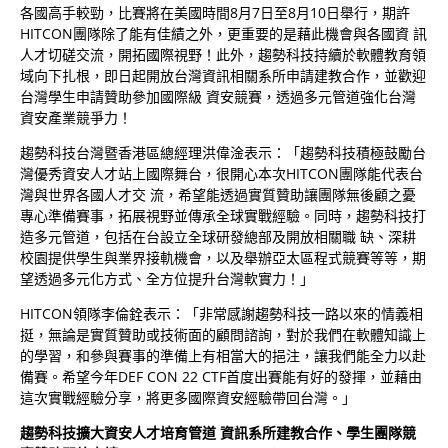
各國高手較勁，比賽將在美國時間8月7日至8月10日舉行，期許
HITCON團隊除了能有佳績之外，更重要的是藉此機會與各國資 訊
人才切磋交流，開拓國際視野！此外，趨勢科技持續於軟體教育領
域向下扎根，即日起開放台灣資訊相關系所申請建教合作，並歡迎
台灣學生申請贊助參加國際級 資安競賽，透過多元管道強化台灣
資安產業競爭力！
趨勢科技台灣暨香港區總經理洪偉淦表示：「趨勢科技積極鼓勵台
灣優秀資安人才站上國際舞台，很開心本次HITCON團隊能代表台
灣與世界各國人才交 流，希望能透過實質贊助讓團隊無後顧之憂
專心準備賽事，拓展視野並傳承全球實戰經驗。同時，趨勢科技打
造多元管道，包括在台設立全球研發總部及開放相關職 缺、深耕
校園提供學生與業界接軌機會，以及舉辦亞太區程式競賽等等，期
望透過多元化方式、全方位提升台灣軟實力！」
HITCON領隊李倫銓表示：「非常感謝趨勢科技一路以來的情義相
挺，無論是實質贊助或技術面的顧問諮詢，對於我們在軟體知識上
的學習，和參與賽事的準備上有相當大的挹注，讓我們能全力以赴
備賽。希望今年DEF CON 22 CTF首度出賽能有好的發揮，並藉由
這次實戰經驗分享，將更多國際資安經驗帶回台灣。」
趨勢科技擴大資安人才培育管道 資訊系所建教合作、學生團隊競