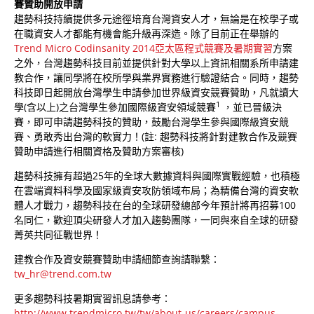
賽贊助開放申請
趨勢科技持續提供多元途徑培育台灣資安人才，無論是在校學子或
在職資安人才都能有機會能升級再深造。除了目前正在舉辦的
Trend Micro Codinsanity 2014亞太區程式競賽及暑期實習
方案
之外，台灣趨勢科技目前並提供針對大學以上資訊相關系所申請建
教合作，讓同學將在校所學與業界實務進行驗證結合。同時，趨勢
科技即日起開放台灣學生申請參加世界級資安競賽贊助，凡就讀大
1
學(含以上)之台灣學生參加國際級資安領域競賽
，並已晉級決
賽，即可申請趨勢科技的贊助，鼓勵台灣學生參與國際級資安競
賽、勇敢秀出台灣的軟實力！(註: 趨勢科技將針對建教合作及競賽
贊助申請進行相關資格及贊助方案審核)
趨勢科技擁有超過25年的全球大數據資料與國際實戰經驗，也積極
在雲端資料科學及國家級資安攻防領域布局；為精備台灣的資安軟
體人才戰力，趨勢科技在台的全球研發總部今年預計將再招募100
名同仁，歡迎頂尖研發人才加入趨勢團隊，一同與來自全球的研發
菁英共同征戰世界！
建教合作及資安競賽贊助申請細節查詢請聯繫：
tw_hr@trend.com.tw
更多趨勢科技暑期實習訊息請參考：
http://www.trendmicro.tw/tw/about-us/careers/campus-