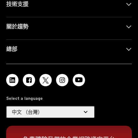
技術支援
關於趨勢
總部
Select a language
expand_more
中文 （台灣）