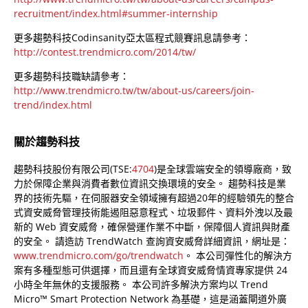
recruitment/index.html#summer-internship
更多趨勢科技Codinsanity亞太區程式競賽訊息請參考：
http://contest.trendmicro.com/2014/tw/
更多趨勢科技職缺請參考：
http://www.trendmicro.tw/tw/about-us/careers/join-
trend/index.html
關於趨勢科技
趨勢科技股份有限公司(TSE:
4704
)是全球雲端安全的領導廠商，致
力於保障企業與消費者數位資訊交換環境的安全。 趨勢科技是業
界的技術先驅，在伺服器安全領域擁有超過20年的經驗領先的整合
式資安威脅管理技術能遏阻惡意程式、垃圾郵件、資料外洩以及最
新的 Web 資安威脅，確保營運作業不中斷，保障個人資訊與財產
的安全。 請造訪 TrendWatch 查詢資安威脅詳細資訊，網址是：
www.trendmicro.com/go/trendwatch
。 本公司彈性化的解決方
案有多種型態可供選擇，而且還有全球資安威脅情資專家提供 24
小時全年無休的支援服務。 本公司許多解決方案均以 Trend
Micro™ Smart Protection Network 為基礎，這是涵蓋閘道外廣