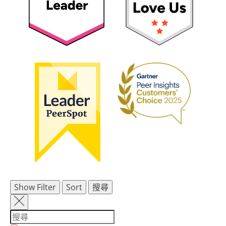
Show Filter
Sort
搜尋