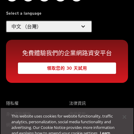
Select a language
expand_more
中文 （台灣）
免費體驗我們的企業網路資安平台
領取您的 30 天試用
隱私權
法律資訊
身心障礙輔助
使用條款
This website uses cookies for website functionality, traffic
analytics, personalization, social media functionality and
網站地圖
advertising. Our Cookie Notice provides more information
and explains how to amend your cookie settings.
Learn