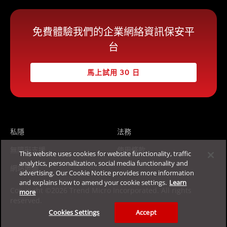
免費體驗我們的企業網絡資訊保安平
台
馬上試用 30 日
私隱
法務
無障礙支援
使用條款
This website uses cookies for website functionality, traffic
analytics, personalization, social media functionality and
網站地圖
advertising. Our Cookie Notice provides more information
and explains how to amend your cookie settings.
Learn
Copyright ©2026 Trend Micro Incorporated. All rights
more
reserved.
Cookies Settings
Accept