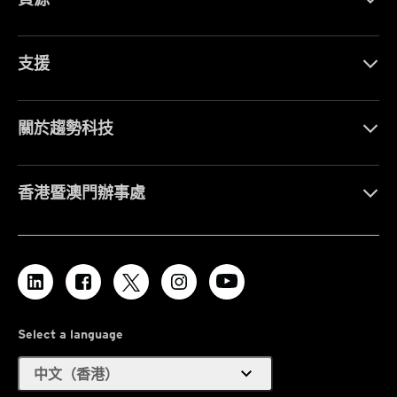
支援
關於趨勢科技
香港暨澳門辦事處
Select a language
expand_more
中文（香港）