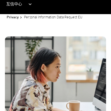
expand_more
互信中心
Personal Information Data Request EU
Privacy