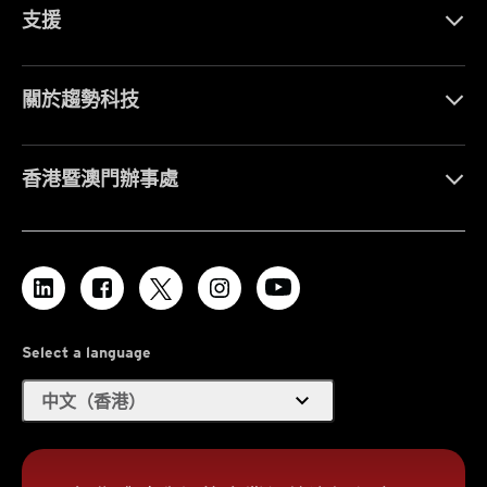
支援
關於趨勢科技
香港暨澳門辦事處
Select a language
expand_more
中文（香港）