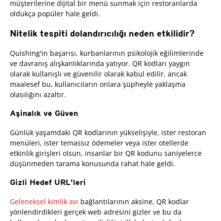
müşterilerine dijital bir menü sunmak için restoranlarda
oldukça popüler hale geldi.
Nitelik tespiti dolandırıcılığı neden etkilidir?
Quishing'in başarısı, kurbanlarının psikolojik eğilimlerinde
ve davranış alışkanlıklarında yatıyor. QR kodları yaygın
olarak kullanışlı ve güvenilir olarak kabul edilir, ancak
maalesef bu, kullanıcıların onlara şüpheyle yaklaşma
olasılığını azaltır.
Aşinalık ve Güven
Günlük yaşamdaki QR kodlarının yükselişiyle, ister restoran
menüleri, ister temassız ödemeler veya ister otellerde
etkinlik girişleri olsun, insanlar bir QR kodunu saniyelerce
düşünmeden tarama konusunda rahat hale geldi.
Gizli Hedef URL'leri
Geleneksel kimlik avı
bağlantılarının aksine, QR kodlar
yönlendirdikleri gerçek web adresini gizler ve bu da