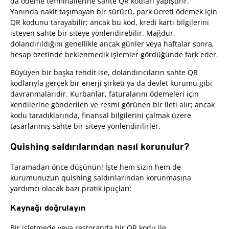
da ödeme terminallerine sahte QR kodları yapıştırır.
Yanında nakit taşımayan bir sürücü, park ücreti ödemek için
QR kodunu tarayabilir; ancak bu kod, kredi kartı bilgilerini
isteyen sahte bir siteye yönlendirebilir. Mağdur,
dolandırıldığını genellikle ancak günler veya haftalar sonra,
hesap özetinde beklenmedik işlemler gördüğünde fark eder.
Büyüyen bir başka tehdit ise, dolandırıcıların sahte QR
kodlarıyla gerçek bir enerji şirketi ya da devlet kurumu gibi
davranmalarıdır. Kurbanlar, faturalarını ödemeleri için
kendilerine gönderilen ve resmi görünen bir ileti alır; ancak
kodu taradıklarında, finansal bilgilerini çalmak üzere
tasarlanmış sahte bir siteye yönlendirilirler.
Quishing saldırılarından nasıl korunulur?
Taramadan önce düşünün! İşte hem sizin hem de
kurumunuzun quishing saldırılarından korunmasına
yardımcı olacak bazı pratik ipuçları:
Kaynağı doğrulayın
Bir işletmede veya restoranda bir QR kodu ile