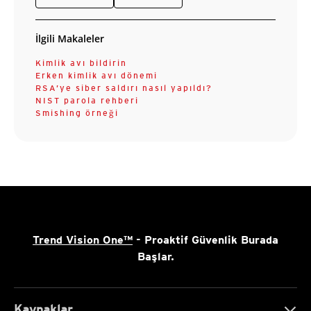
İlgili Makaleler
Kimlik avı bildirin
Erken kimlik avı dönemi
RSA’ye siber saldırı nasıl yapıldı?
NIST parola rehberi
Smishing örneği
Trend Vision One™
- Proaktif Güvenlik Burada
Başlar.
Kaynaklar