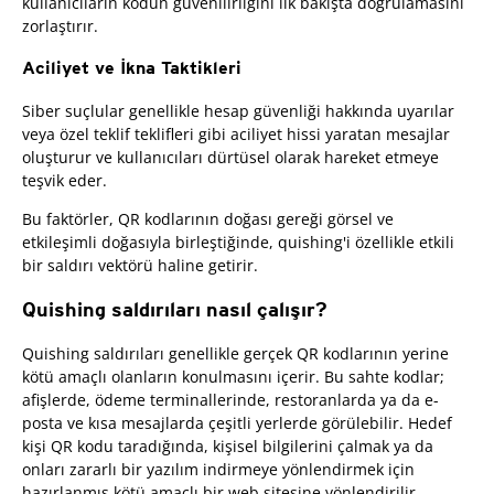
kullanıcıların kodun güvenilirliğini ilk bakışta doğrulamasını
zorlaştırır.
Aciliyet ve İkna Taktikleri
Siber suçlular genellikle hesap güvenliği hakkında uyarılar
veya özel teklif teklifleri gibi aciliyet hissi yaratan mesajlar
oluşturur ve kullanıcıları dürtüsel olarak hareket etmeye
teşvik eder.
Bu faktörler, QR kodlarının doğası gereği görsel ve
etkileşimli doğasıyla birleştiğinde, quishing'i özellikle etkili
bir saldırı vektörü haline getirir.
Quishing saldırıları nasıl çalışır?
Quishing saldırıları genellikle gerçek QR kodlarının yerine
kötü amaçlı olanların konulmasını içerir. Bu sahte kodlar;
afişlerde, ödeme terminallerinde, restoranlarda ya da e-
posta ve kısa mesajlarda çeşitli yerlerde görülebilir. Hedef
kişi QR kodu taradığında, kişisel bilgilerini çalmak ya da
onları zararlı bir yazılım indirmeye yönlendirmek için
hazırlanmış kötü amaçlı bir web sitesine yönlendirilir.