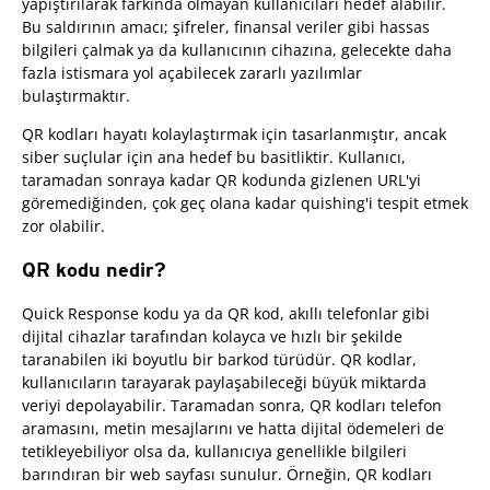
yapıştırılarak farkında olmayan kullanıcıları hedef alabilir.
Bu saldırının amacı; şifreler, finansal veriler gibi hassas
bilgileri çalmak ya da kullanıcının cihazına, gelecekte daha
fazla istismara yol açabilecek zararlı yazılımlar
bulaştırmaktır.
QR kodları hayatı kolaylaştırmak için tasarlanmıştır, ancak
siber suçlular için ana hedef bu basitliktir. Kullanıcı,
taramadan sonraya kadar QR kodunda gizlenen URL'yi
göremediğinden, çok geç olana kadar quishing'i tespit etmek
zor olabilir.
QR kodu nedir?
Quick Response kodu ya da QR kod, akıllı telefonlar gibi
dijital cihazlar tarafından kolayca ve hızlı bir şekilde
taranabilen iki boyutlu bir barkod türüdür. QR kodlar,
kullanıcıların tarayarak paylaşabileceği büyük miktarda
veriyi depolayabilir. Taramadan sonra, QR kodları telefon
aramasını, metin mesajlarını ve hatta dijital ödemeleri de
tetikleyebiliyor olsa da, kullanıcıya genellikle bilgileri
barındıran bir web sayfası sunulur. Örneğin, QR kodları