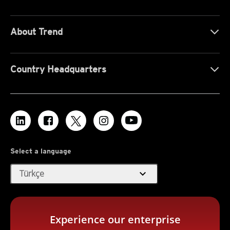
About Trend
Country Headquarters
Select a language
expand_more
Türkçe
Experience our enterprise